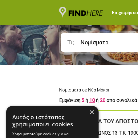
Επιχειρήσει
Τι;
Νομίσματα σε Νέα Μάκρη
Εμφάνιση
5
ή
10
ή
20
από συνολικ
×
Αυτός ο ιστότοπος
ΕΛΛΗ ΒΡΑΝΑ ΤΟΥ ΑΠΟΣΤ
χρησιμοποιεί cookies
Λ. ΜΑΡΑΘΩΝΟΣ 13 Τ.Κ. 190
Χρησιμοποιούμε cookies για να