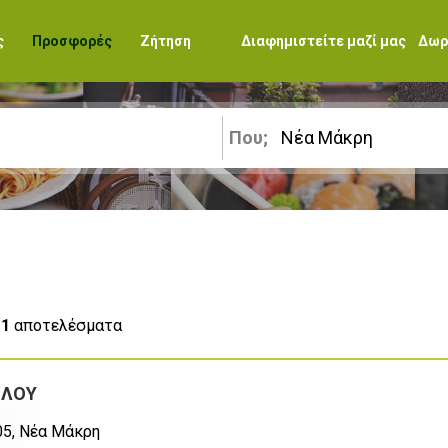
ς
Προσφορές
Ζήτηση
Διαφημιστείτε μαζί μας
Δωρ
Που;
ά
1
αποτελέσματα
ΟΛΟΥ
05, Νέα Μάκρη