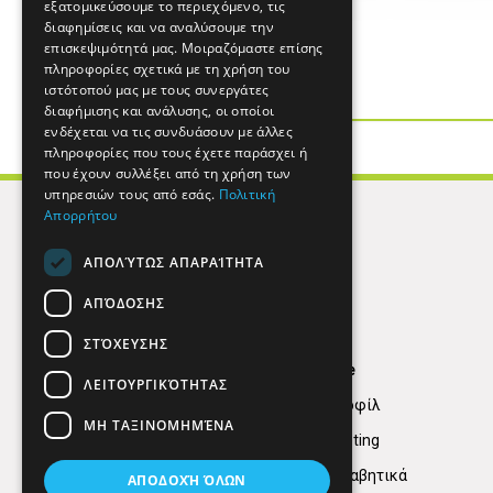
εξατομικεύσουμε το περιεχόμενο, τις
69508
διαφημίσεις και να αναλύσουμε την
επισκεψιμότητά μας. Μοιραζόμαστε επίσης
πληροφορίες σχετικά με τη χρήση του
ιστότοπού μας με τους συνεργάτες
διαφήμισης και ανάλυσης, οι οποίοι
ενδέχεται να τις συνδυάσουν με άλλες
πληροφορίες που τους έχετε παράσχει ή
που έχουν συλλέξει από τη χρήση των
υπηρεσιών τους από εσάς.
Πολιτική
Απορρήτου
ΑΠΟΛΎΤΩΣ ΑΠΑΡΑΊΤΗΤΑ
ΑΠΌΔΟΣΗΣ
ΣΤΌΧΕΥΣΗΣ
Find Here
ΛΕΙΤΟΥΡΓΙΚΌΤΗΤΑΣ
Εταιρικό Προφίλ
ΜΗ ΤΑΞΙΝΟΜΗΜΈΝΑ
Digital marketing
Κατηγορίες Αλφαβητικά
ΑΠΟΔΟΧΉ ΌΛΩΝ