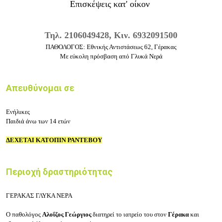
Επισκέψεις κατ' οίκον
Τηλ. 2106049428, Κιν. 6932091500
ΠΑΘΟΛΟΓΟΣ:
Εθνικής Αντιστάσεως 62,
Γέρακας
Με εύκολη πρόσβαση από Γλυκά Νερά
Απευθύνομαι σε
Ενήλικες
Παιδιά άνω των 14 ετών
ΔΕΧΕΤΑΙ ΚΑΤΟΠΙΝ ΡΑΝΤΕΒΟΥ
Περιοχή δραστηριότητας
ΓΕΡΑΚΑΣ ΓΛΥΚΑ ΝΕΡΑ
Ο παθολόγος
Αλοΐζος Γεώργιος
διατηρεί το ιατρείο του στον
Γέρακα
και