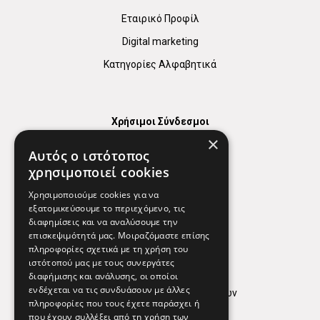
Εταιρικό Προφίλ
Digital marketing
Κατηγορίες Αλφαβητικά
Χρήσιμοι Σύνδεσμοι
×
Χάρτης
Αυτός ο ιστότοπος
Χρήσιμα Τηλέφωνα
χρησιμοποιεί cookies
Εφημερεύοντα Φαρμακεία
Χρησιμοποιούμε cookies για να
εξατομικεύσουμε το περιεχόμενο, τις
διαφημίσεις και να αναλύσουμε την
επισκεψιμότητά μας. Μοιραζόμαστε επίσης
Απόρρητο
πληροφορίες σχετικά με τη χρήση του
ιστότοπού μας με τους συνεργάτες
Όροι Χρήσης
διαφήμισης και ανάλυσης, οι οποίοι
ενδέχεται να τις συνδυάσουν με άλλες
Πολιτική προστασίας δεδομένων
πληροφορίες που τους έχετε παράσχει ή
Findhere
που έχουν συλλέξει από τη χρήση των