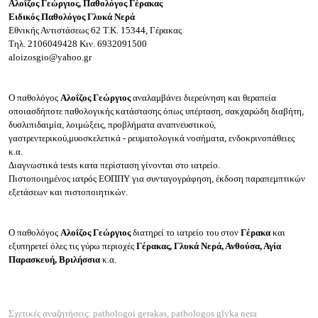
Αλοΐζος Γεώργιος, Παθολόγος Γέρακας
Ειδικός Παθολόγος Γλυκά Νερά
Εθνικής Αντιστάσεως 62
Τ.Κ. 15344, Γέρακας
Τηλ.
2106049428
Κιν.
6932091500
aloizosgio@yahoo.gr
Ο παθολόγος
Αλοΐζος Γεώργιος
αναλαμβάνει διερεύνηση και θεραπεία
οποιασδήποτε παθολογικής κατάστασης όπως υπέρταση, σακχαρώδη διαβήτη,
δυσλιπιδαιμία, λοιμώξεις, προβλήματα αναπνευστικού,
γαστρεντερικού,μυοσκελετικά - ρευματολογικά νοσήματα, ενδοκρινοπάθειες
κ.α.
Διαγνωστικά tests κατα περίσταση γίνονται στο ιατρείο.
Πιστοποιημένος ιατρός ΕΟΠΠΥ για συνταγογράφηση, έκδοση παραπεμπτικών
εξετάσεων και πιστοποιητικών.
Ο παθολόγος
Αλοΐζος Γεώργιος
διατηρεί το ιατρείο του στον
Γέρακα
και
εξυπηρετεί όλες τις γύρω περιοχές
Γέρακας, Γλυκά Νερά, Ανθούσα, Αγία
Παρασκευή, Βριλήσσια
κ.α.
Σχετικές αναζητήσεις: pathologoi gerakas, pathologos glyka nera