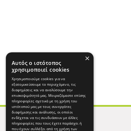
×
Αυτός ο ιστότοπος
χρησιμοποιεί cookies
Χρησιμοποιούμε cookies για να
εξατομικεύσουμε το περιεχόμενο, τις
διαφημίσεις και να αναλύσουμε την
επισκεψιμότητά μας. Μοιραζόμαστε επίσης
πληροφορίες σχετικά με τη χρήση του
ιστότοπού μας με τους συνεργάτες
διαφήμισης και ανάλυσης, οι οποίοι
ενδέχεται να τις συνδυάσουν με άλλες
πληροφορίες που τους έχετε παράσχει ή
που έχουν συλλέξει από τη χρήση των