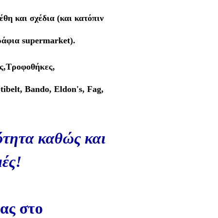
έθη και σχέδια
(και κατόπιν
ράφια supermarket).
ς,Τροφοθήκες,
ibelt, Bando, Eldon's, Fag,
ότητα καθώς και
μέ
ς!
ας στο