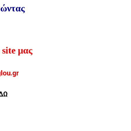
τώντας
site μας
lou.gr
ΔΩ