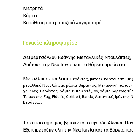
Μετρητά.
Κάρτα
Κατάθεση σε τραπεζικό λογαριασμό.
Γενικές πληροφορίες
Δεϊμερτσόγλου Ιωάννης Μεταλλικές Ντουλάπιες, Ρ
Λαδιού στην Νέα Ιωνία και τα Βόρεια προάστια.
Μεταλλικό ντουλάπι
Βεράντας
, μεταλλικό ντουλάπι μ
μεταλλικό Ντουλάπι με ράφια
Βεράντας
, Μεταλλική παπου
χαμηλές
Βεράντας
, ράφια τύπου Ντέξιον, ράφια βαρέως τύπ
Τσιμούχες, Fag, Eldon's, Optibelt, Bando, Λιπαντικά, Ιμάντε
Βεράντας.
Το κατάστημά μας βρίσκεται στην οδό Αλέκου Πανα
Εξυπηρετούμε όλη την Νέα Ιωνία και τα Βόρεια προ