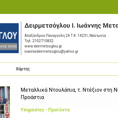
Δειρμετσόγλου Ι. Ιωάννης Μετ
Αλέξανδρου Παναγούλη 24
Τ.Κ. 14231, Νέα Ιωνία
Τηλ.
2102710832
www.deirmetsoglou.gr
ioannisdeirmetsoglou@yahoo.gr
ς
Χάρτης
Μεταλλικά Ντουλάπια, τ. Ντέξιον στη Ν
Προάστια
Υπηρεσίες - Προϊόντα