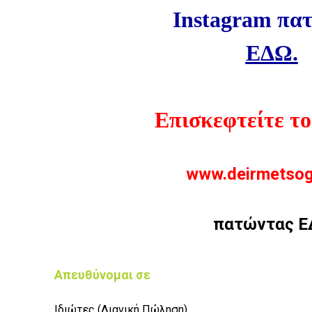
Instagram πα
ΕΔΩ.
Επισκεφτείτε το 
www.deirmetsog
πατώντας
Ε
Απευθύνομαι σε
Ιδιώτες (Λιανική Πώληση)