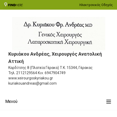
Ηλεκτρονικός Οδηγός
Κυριάκου Ανδρέας, Χειρουργός Ανατολική
Αττική
Καρδίτσης 8 (Πλατεία Γέρακα)
Τ.Κ. 15344, Γέρακας
Τηλ.
2112129564
Κιν.
6947904749
www.xeirourgoskyriakou.gr
kuriakouandreas@gmail.com
Μενού