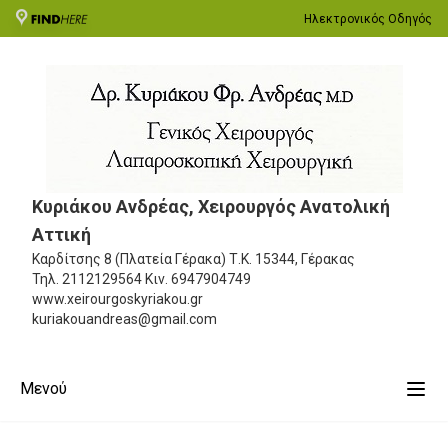
Ηλεκτρονικός Οδηγός
Κυριάκου Ανδρέας, Χειρουργός Ανατολική
Αττική
Καρδίτσης 8 (Πλατεία Γέρακα)
Τ.Κ. 15344, Γέρακας
Τηλ.
2112129564
Κιν.
6947904749
www.xeirourgoskyriakou.gr
kuriakouandreas@gmail.com
Μενού