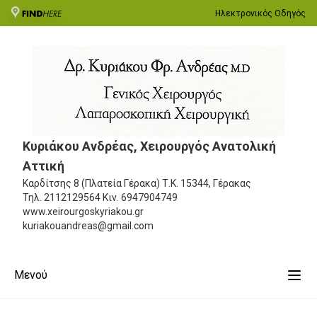
Ηλεκτρονικός Οδηγός
Κυριάκου Ανδρέας, Χειρουργός Ανατολική
Αττική
Καρδίτσης 8 (Πλατεία Γέρακα)
Τ.Κ. 15344, Γέρακας
Τηλ.
2112129564
Κιν.
6947904749
www.xeirourgoskyriakou.gr
kuriakouandreas@gmail.com
Μενού