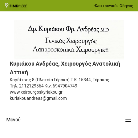
Ηλεκτρονικός Οδηγός
Κυριάκου Ανδρέας, Χειρουργός Ανατολική
Αττική
Καρδίτσης 8 (Πλατεία Γέρακα)
Τ.Κ. 15344, Γέρακας
Τηλ.
2112129564
Κιν.
6947904749
www.xeirourgoskyriakou.gr
kuriakouandreas@gmail.com
Μενού