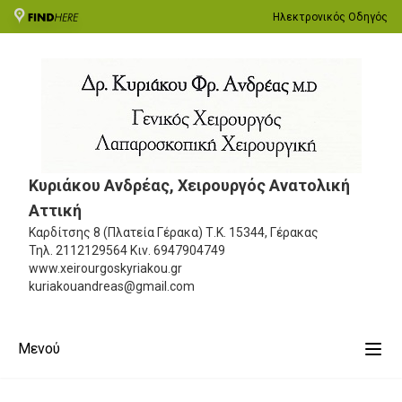
Ηλεκτρονικός Οδηγός
Κυριάκου Ανδρέας, Χειρουργός Ανατολική
Αττική
Καρδίτσης 8 (Πλατεία Γέρακα)
Τ.Κ. 15344, Γέρακας
Τηλ.
2112129564
Κιν.
6947904749
www.xeirourgoskyriakou.gr
kuriakouandreas@gmail.com
Μενού