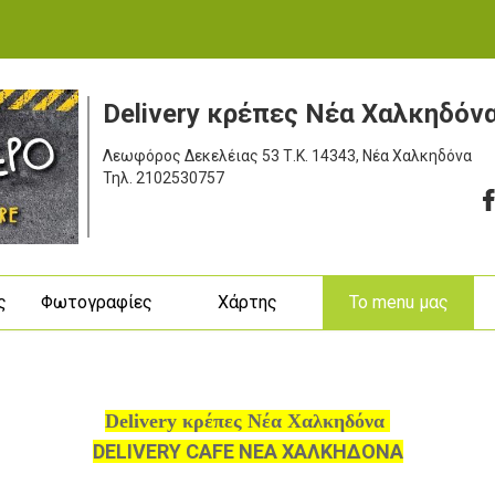
Delivery κρέπες Νέα Χαλκηδόν
Λεωφόρος Δεκελέιας 53
Τ.Κ. 14343, Νέα Χαλκηδόνα
Τηλ.
2102530757
ς
Φωτογραφίες
Χάρτης
To menu μας
Delivery κρέπες Νέα Χαλκηδόνα
DELIVERY CAFE ΝΕΑ ΧΑΛΚΗΔΟΝΑ