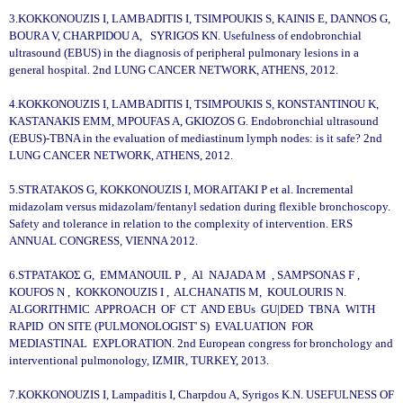
3.KOKKONOUZIS I, LAMBADITIS I, TSIMPOUKIS S, KAINIS E, DANNOS G,
BOURA V, CHARPIDOU A, SYRIGOS KN. Usefulness of endobronchial
ultrasound (EBUS) in the diagnosis of peripheral pulmonary lesions in a
general hospital. 2nd LUNG CANCER NETWORK, ATHENS, 2012.
4.KOKKONOUZIS I, LAMBADITIS I, TSIMPOUKIS S, ΚONSTANTINOU K,
KASTANAKIS EMM, MPOUFAS A, GKIOZOS G. Endobronchial ultrasound
(EBUS)-TBNA in the evaluation of mediastinum lymph nodes: is it safe? 2nd
LUNG CANCER NETWORK, ATHENS, 2012.
5.STRATAKOS G, KOKKONOUZIS I, MORAITAKI P et al. Incremental
midazolam versus midazolam/fentanyl sedation during flexible bronchoscopy.
Safety and tolerance in relation to the complexity of intervention. ERS
ANNUAL CONGRESS, VIENNA 2012.
6.SΤΡΑΤΑΚΟΣ G, ΕMMANOUIL P , Αl NAJADA M , SAMPSONAS F ,
ΚOUFOS N , ΚOKKONOUZIS Ι , ΑLCHANATIS M, ΚOULOURIS N.
ALGORITHMIC APPROACH OF CT AND ΕBUs GU|DED TBNA WlTH
RAPID ON SITE (PULMONOLOGIST' S) EVALUATION FOR
MEDIASTINAL EXPLORATION. 2nd European congress for bronchology and
interventional pulmonology, IZMIR, TURKEY, 2013.
7.KOKKONOUZIS I, Lampaditis I, Charpdou A, Syrigos K.N. USEFULNESS OF