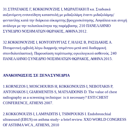
31.ΣΤΡΑΤΑΚΟΣ Γ, ΚΟΚΚΟΝΟΥΖΗΣ Ι, ΜΩΡΑΙΤΑΚΗ Π κα. Σταδιακά
αυξανόμενη ενσυνείδητη καταστολή με μιδαζολάμη έναντι μιδαζολάμης/
φεντανίλης κατά την διάρκεια εύκαμπτης βρογχοσκόπησης. Ασφάλεια και ανοχή
ανάλογα με την πολυπλοκότητα της παρέμβασης. 210 ΠΑΝΕΛΛΗΝΙΟ
ΣΥΝΕΔΡΙΟ ΝΟΣΗΜΑΤΩΝ ΘΩΡΑΚΟΣ, ΑΘΗΝΑ 2012.
32.ΚΟΚΚΟΝΟΥΖΗΣ Ι, ΚΟΝΤΟΠΥΡΓΙΑΣ Γ, ΗΛΙΑΣ Β, ΡΑΣΙΔΑΚΗΣ Α.
Πνευμονική εμβολή λόγω διαρροής τσιμέντου μετά από διαδερμική
σπονδυλοπλαστική. Παρουσίαση περίπτωσης ογκολογικού ασθενούς. 240
ΠΑΝΕΛΛΗΝΙΟ ΣΥΝΕΔΡΙΟ ΝΟΣΗΜΑΤΩΝ ΘΩΡΑΚΟΣ, ΑΘΗΝΑ 2015.
ΑΝΑΚΟΙΝΩΣΕΙΣ ΣΕ ΞΕΝΑ ΣΥΝΕΔΡΙΑ
1.KORNEZOS I, MOSCHOURIS H, KOKKONOUZIS I, NEBOTAKIS P,
ANTONAKOS I, GIARMENITIS S, MATSAIDONIS D. Τhe value of chest
radiography as a screening technique: is it necessary? ESTI CHEST
CONFERENCE, ATHENS 2007.
2.KOKKONOUZIS I, LAMPADITIS I, TSIMPOUKIS I. Endobronchial
ultrasound (EBUS) on asthma study- a brief review. XXO WORLD CONGRESS
OF ASTHMA WCA , ATHENS, 2010