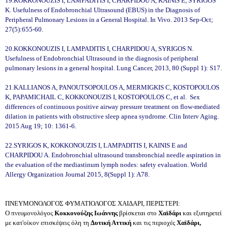
19.KOKKONOUZIS I, LAMPADITIS I, CHARPIDOU A, KAINIS E, SYRIGOS
K. Usefulness of Endobronchial Ultrasound (EBUS) in the Diagnosis of
Peripheral Pulmonary Lesions in a General Hospital. In Vivo. 2013 Sep-Oct;
27(5):655-60.
20.KOKKONOUZIS I, LAMPADITIS I, CHARPIDOU A, SYRIGOS N.
Usefulness of Endobronchial Ultrasound in the diagnosis of peripheral
pulmonary lesions in a general hospital. Lung Cancer, 2013, 80 (Suppl 1): S17.
21.KALLIANOS A, PANOUTSOPOULOS A, MERMIGKIS C, KOSTOPOULOS
K, PAPAMICHAIL C, KOKKONOUZIS I, KOSTOPOULOS C, et al. Sex
differences of continuous positive airway pressure treatment on flow-mediated
dilation in patients with obstructive sleep apnea syndrome. Clin Interv Aging.
2015 Aug 19; 10: 1361-6.
22.SYRIGOS K, KOKKONOUZIS I, LAMPADITIS I, KAINIS E and
CHARPIDOU A. Endobronchial ultrasound transbronchial needle aspiration in
the evaluation of the mediastinum lymph nodes: safety evaluation. World
Allergy Organization Journal 2015, 8(Suppl 1): A78.
ΠΝΕΥΜΟΝΟΛΟΓΟΣ ΦΥΜΑΤΙΟΛΟΓΟΣ ΧΑΙΔΑΡΙ, ΠΕΡΙΣΤΕΡΙ:
Ο πνευμονολόγος
Κοκκονούζης Ιωάννης
βρίσκεται στο
Χαϊδάρι
και εξυπηρετεί
με κατ'οίκον επισκέψεις όλη τη
Δυτική Αττική
και τις περιοχές
Χαϊδάρι,