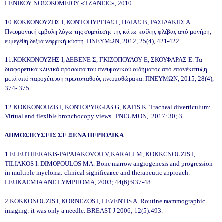
ΓΕΝΙΚΟΥ ΝΟΣΟΚΟΜΕΙΟΥ «ΤΖΑΝΕΙΟ», 2010.
10.ΚΟΚΚΟΝΟΥΖΗΣ Ι, ΚΟΝΤΟΠΥΡΓΙΑΣ Γ, ΗΛΙΑΣ Β, ΡΑΣΙΔΑΚΗΣ Α.
Πνευμονική εμβολή λόγω της συμπίεσης της κάτω κοίλης φλέβας από μονήρη,
ευμεγέθη δεξιά νεφρική κύστη. ΠΝΕΥΜΩΝ, 2012, 25(4), 421-422.
11.ΚΟΚΚΟΝΟΥΖΗΣ Ι, ΔΕΒΕΝΕ Σ, ΓΚΙΖΟΠΟΥΛΟΥ Ε, ΣΚΟΥΦΑΡΑΣ Ε. Τα
διαφορετικά κλινικά πρόσωπα του πνευμονικού οιδήματος από επανέκπτυξη
μετά από παροχέτευση πρωτοπαθούς πνευμοθώρακα. ΠΝΕΥΜΩΝ, 2015, 28(4),
374- 375.
12.KOKKONOUZIS I, KONTOPYRGIAS G, KATIS K. Tracheal diverticulum:
Virtual and flexible bronchocopy views. PNEUMON, 2017: 30; 3
ΔΗΜΟΣΙΕΥΣΕΙΣ ΣΕ ΞΕΝΑ ΠΕΡΙΟΔΙΚΑ
1.ELEUTHERAKIS-PAPAIAKOVOU V, KARALI M, KOKKONOUZIS I,
TILIAKOS I, DIMOPOULOS MA. Bone marrow angiogenesis and progression
in multiple myeloma: clinical significance and therapeutic approach.
LEUKAEMIA AND LYMPHOMA, 2003; 44(6):937-48.
2.KOKKONOUZIS I, KORNEZOS I, LEVENTIS A. Routine mammographic
imaging: it was only a needle. BREAST J 2006; 12(5):493.