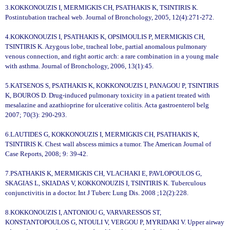
3.KOKKONOUZIS I, MERMIGKIS CH, PSATHAKIS K, TSINTIRIS K.
Postintubation tracheal web. Journal of Bronchology, 2005, 12(4):271-272.
4.KOKKONOUZIS I, PSATHAKIS K, OPSIMOULIS P, MERMIGKIS CH,
TSINTIRIS K. Azygous lobe, tracheal lobe, partial anomalous pulmonary
venous connection, and right aortic arch: a rare combination in a young male
with asthma. Journal of Bronchology, 2006, 13(1):45.
5.KATSENOS S, PSATHAKIS K, KOKKONOUZIS I, PANAGOU P, TSINTIRIS
K, BOUROS D. Drug-induced pulmonary toxicity in a patient treated with
mesalazine and azathioprine for ulcerative colitis. Acta gastroenterol belg
2007; 70(3): 290-293.
6.LAUTIDES G, KOKKONOUZIS I, MERMIGKIS CH, PSATHAKIS K,
TSINTIRIS K. Chest wall abscess mimics a tumor. The American Journal of
Case Reports, 2008; 9: 39-42.
7.PSATHAKIS K, MERMIGKIS CH, VLACHAKI E, PAVLOPOULOS G,
SKAGIAS L, SKIADAS V, KOKKONOUZIS I, TSINTIRIS K. Tuberculous
conjunctivitis in a doctor. Int J Tuberc Lung Dis. 2008 ;12(2):228.
8.KOKKONOUZIS I, ANTONIOU G, VARVARESSOS ST,
ΚONSTANTOPOULOS G, NTOULI V, VERGOU P, MYRIDAKI V. Upper airway