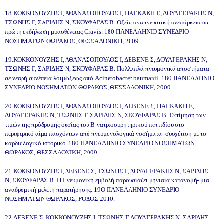
18.ΚΟΚΚΟΝΟΥΖΗΣ Ι, ΑΘΑΝΑΣΟΠΟΥΛΟΣ Ι, ΠΑΓΚΑΚΗ Ε, ΔΟΥΛΓΕΡΑΚΗΣ Ν,
ΤΣΩΝΗΣ Γ, ΣΑΡΙΔΗΣ Ν, ΣΚΟΥΦΑΡΑΣ Β. Οξεία αναπνευστική ανεπάρκεια ως
πρώτη εκδήλωση μυασθένειας Gravis. 180 ΠΑΝΕΛΛΗΝΙΟ ΣΥΝΕΔΡΙΟ
ΝΟΣΗΜΑΤΩΝ ΘΩΡΑΚΟΣ, ΘΕΣΣΑΛΟΝΙΚΗ, 2009.
19.ΚΟΚΚΟΝΟΥΖΗΣ Ι, ΑΘΑΝΑΣΟΠΟΥΛΟΣ Ι, ΔΕΒΕΝΕ Σ, ΔΟΥΛΓΕΡΑΚΗΣ Ν,
ΤΣΩΝΗΣ Γ, ΣΑΡΙΔΗΣ Ν, ΣΚΟΥΦΑΡΑΣ Β. Πολλαπλά πνευμονικά αποστήματα
σε νεαρή συνέπεια λοιμώξεως από Acinetobacter baumanii. 180 ΠΑΝΕΛΛΗΝΙΟ
ΣΥΝΕΔΡΙΟ ΝΟΣΗΜΑΤΩΝ ΘΩΡΑΚΟΣ, ΘΕΣΣΑΛΟΝΙΚΗ, 2009.
20.ΚΟΚΚΟΝΟΥΖΗΣ Ι, ΑΘΑΝΑΣΟΠΟΥΛΟΣ Ι, ΔΕΒΕΝΕ Σ, ΠΑΓΚΑΚΗ Ε,
ΔΟΥΛΓΕΡΑΚΗΣ Ν, ΤΣΩΝΗΣ Γ, ΣΑΡΙΔΗΣ Ν, ΣΚΟΥΦΑΡΑΣ Β. Εκτίμηση των
τιμών της πρόδρομης ουσίας του Β-νατριοουρητηρικού πεπτιδίου στο
περιφερικό αίμα πασχόντων από πνευμονολογικά νοσήματα- συσχέτιση με το
καρδιολογικό ιστορικό. 180 ΠΑΝΕΛΛΗΝΙΟ ΣΥΝΕΔΡΙΟ ΝΟΣΗΜΑΤΩΝ
ΘΩΡΑΚΟΣ, ΘΕΣΣΑΛΟΝΙΚΗ, 2009.
21.ΚΟΚΚΟΝΟΥΖΗΣ Ι, ΔΕΒΕΝΕ Σ, ΤΣΩΝΗΣ Γ, ΔΟΥΛΓΕΡΑΚΗΣ Ν, ΣΑΡΙΔΗΣ
Ν, ΣΚΟΥΦΑΡΑΣ Β. Η Πνευμονική εμβολή παρουσιάζει μηνιαία κατανομή- μια
αναδρομική μελέτη παρατήρησης. 19Ο ΠΑΝΕΛΛΗΝΙΟ ΣΥΝΕΔΡΙΟ
ΝΟΣΗΜΑΤΩΝ ΘΩΡΑΚΟΣ, ΡΟΔΟΣ 2010.
22.
ΔΕΒΕΝΕ Σ, ΚΟΚΚΟΝΟΥΖΗΣ Ι, ΤΣΩΝΗΣ Γ, ΔΟΥΛΓΕΡΑΚΗΣ Ν, ΣΑΡΙΔΗΣ