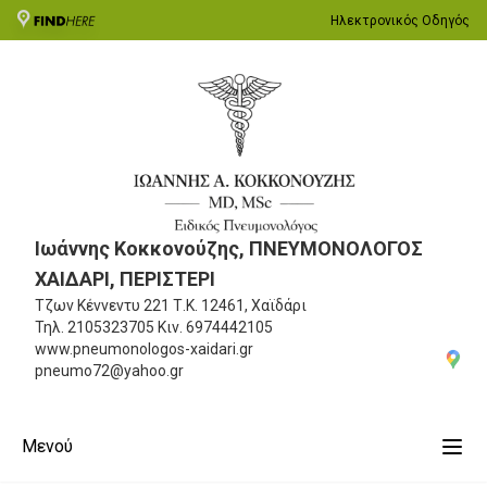
Ηλεκτρονικός Οδηγός
Ιωάννης Κοκκονούζης, ΠΝΕΥΜΟΝΟΛΟΓΟΣ
ΧΑΙΔΑΡΙ, ΠΕΡΙΣΤΕΡΙ
Τζων Κέννεντυ 221
Τ.Κ. 12461, Χαϊδάρι
Τηλ.
2105323705
Κιν.
6974442105
www.pneumonologos-xaidari.gr
pneumo72@yahoo.gr
Μενού