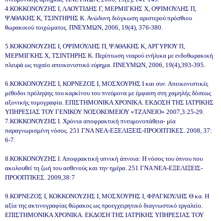
4.ΚΟΚΚΟΝΟΥΖΗΣ Ι, ΛΑΟΥΤΙΔΗΣ Γ, ΜΕΡΜΙΓΚΗΣ Χ, ΟΨΙΜΟΥΛΗΣ Π,
ΨΑΘΑΚΗΣ Κ, ΤΣΙΝΤΗΡΗΣ Κ. Ανώδυνη διόγκωση αριστερού πρόσθιου
θωρακικού τοιχώματος. ΠΝΕΥΜΩΝ, 2006, 19(4), 376-380.
5.ΚΟΚΚΟΝΟΥΖΗΣ Ι, ΟΨΙΜΟΥΛΗΣ Π, ΨΑΘΑΚΗΣ Κ, ΑΡΓΥΡΙΟΥ Π,
ΜΕΡΜΙΓΚΗΣ Χ, ΤΣΙΝΤΗΡΗΣ Κ. Περίπτωση νεαρού ενήλικα με ενδοθωρακική
πλευρά ως τυχαίο απεικονιστικό εύρημα. ΠΝΕΥΜΩΝ, 2006, 19(4),393-395.
6.ΚΟΚΚΟΝΟΥΖΗΣ Ι, ΚΟΡΝΕΖΟΣ Ι, ΜΟΣΧΟΥΡΗΣ Ι και συν. Απεικονιστικές
μέθοδοι πρόληψης του καρκίνου του πνεύμονα με έμφαση στη χαμηλής δόσεως
αξονικής τομογραφία. ΕΠΙΣΤΗΜΟΝΙΚΑ ΧΡΟΝΙΚΑ. ΕΚΔΟΣΗ ΤΗΣ ΙΑΤΡΙΚΗΣ
ΥΠΗΡΕΣΙΑΣ ΤΟΥ ΓΕΝΙΚΟΥ ΝΟΣΟΚΟΜΕΙΟΥ «ΤΖΑΝΕΙΟ» 2007,3:25-29.
7.ΚΟΚΚΟΝΟΥΖΗΣ Ι. Χρόνια αποφρακτική πνευμονοπάθεια- μία
παραγνωρισμένη νόσος. 251 ΓΝΑ ΝΕΑ-ΕΞΕΛΙΞΕΙΣ-ΠΡΟΟΠΤΙΚΕΣ. 2008, 37:
6-7.
8.ΚΟΚΚΟΝΟΥΖΗΣ Ι. Αποφρακτική υπνική άπνοια: Η νόσος του ύπνου που
ακολουθεί τη ζωή του ασθενούς και την ημέρα. 251 ΓΝΑ ΝΕΑ-ΕΞΕΛΙΞΕΙΣ-
ΠΡΟΟΠΤΙΚΕΣ. 2009,38:7
9.ΚΟΡΝΕΖΟΣ Ι, ΚΟΚΚΟΝΟΥΖΗΣ Ι, ΜΟΣΧΟΥΡΗΣ Ι, ΦΡΑΓΚΟΥΛΗΣ Θ κα. Η
αξία της ακτινογραφίας θώρακος ως προεγχειρητικό διαγνωστικό εργαλείο.
ΕΠΙΣΤΗΜΟΝΙΚΑ ΧΡΟΝΙΚΑ. ΕΚΔΟΣΗ ΤΗΣ ΙΑΤΡΙΚΗΣ ΥΠΗΡΕΣΙΑΣ ΤΟΥ