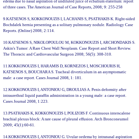
edema due to nasal aspiration of undiluted juice of ecbalium elaterium: report
of three cases. The American Journal of Case Reports, 2008; 9: 255-258
9.KATSENOS S, KOKKONOUZIS I, LACHANIS S, PSATHAKIS K. Right-sided
Bochdalek hernia presenting as a solitary pulmonary nodule. Radiology Case
Reports. (Online) 2008; 2:114.
10.KATSENOS S, NIKOLOPOULOU M, KOKKONOUZIS I, ARCHONDAKIS S.
Askin's Tumor: A Rare Chest Wall Neoplasm. Case Report and Short Review.
The Thoracic and Cardiovascular Surgeon 2008; 56(5): 308-310.
11.KOKKONOUZIS I, HARAMIS D, KORNEZOS I, MOSCHOURIS H,
KATSENOS S, BOUCHARA S. Tracheal diverticulum in an asymptomatic
male: a case report. Cases Journal 2008, 1: 181.
12.KOKKONOUZIS I, ANTONIOU G, DROULIAS A. Penis deformity after
intraurethral liquid paraffin administration in a young male: a case report.
Cases Journal 2008, 1:223.
13.PSATHAKIS K, KOKKONOUZIS I, POLIZOIS F. Continuous interscalene
brachial plexus block: A rare cause of pleural effusion. Arch Bronconeumol
2009; 45(1):60-61.
14.KOKKONOUZIS I, ANTONIOU G. Uvular oedema by intranasal aspiration