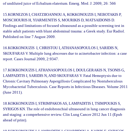
of undiluted juice of Ecbalium elaterium. Emerg. Med. J. 2009; 26: 566
15.KORNEZOS I, CHATZIIOANNOU A, KOKKONOUZIS I, NEBOTAKIS P,
MOSCHOURIS H, YIARMENITIS S, MOURIKIS D, MATSAIDONIS D.
Findings and limitations of focused ultrasound as a possible screening test in
stable adult patients with blunt abdominal trauma: a Greek study. Eur Radiol.
Published on line 7 August 2009.
16.KOKKONOUZIS I, CHRISTOU I, ATHANASOPOULOS I, SARIDIS N,
SKOUFARAS V. Multiple lung abscesses due to acinetobacter infection: a case
report. Cases Journal 2009, 2:9347.
17.KOKKONOUZIS I, ATHANASOPOULOS I, DOULGERAKIS N, TSONIS G,
LAMPADITIS I, SARIDIS N, AND SKOUFARAS V. Fatal Hemoptysis due to
Chronic Cavitary Pulmonary Aspergillosis Complicated by Nontuberculous
Mycobacterial Tuberculosis. Case Reports in Infectious Diseases. Volume 2011
(June 2011).
18.KOKKONOUZIS I, STRIMPAKOS AS, LAMPADITIS I, TSIMPOUKIS S,
SYRIGOS KN. The role of endobronchial ultrasound in lung cancer diagnosis
and staging: a comprehensive review. Clin Lung Cancer 2012 Jun 11 (Epub
ahead of print).