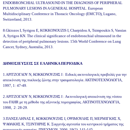
ENDOBRONCHIAL ULTRASOUND IN THE DIAGNOSIS OF PERIPHERAL
PULMONARY LESIONS IN A GENERAL HOSPITAL. European
Multidisciplinary Conference in Thoracic Oncology (EMCTO), Lugano,
Switzerland, 2013.
8.Gkiozos I, Syrigou E, KOKKONOUZIS I, Charpidou A, Tsimpoukis S, Vassias
A, Syrigos KN. The clinical significance of endobronchial ultrasound in the
detection of peripheral pulmonary lesions. 15th World Conference on Lung
Cancer, Sydney, Australia, 2013.
ΔΗΜΟΣΙΕΥΣΕΙΣ ΣΕ ΕΛΛΗΝΙΚΑ ΠΕΡΙΟΔΙΚΑ
1.ΑΡΙΤΖΟΓΛΟΥ Ν, ΚΟΚΚΟΝΟΥΖΗΣ Ι : Ειδικές ακτινολογικές προβολές για την
απεικόνιση της πυελικής ζώνης στην τραυματολογία. ΑΚΤΙΝΟΤΕΧΝΟΛΟΓΙΑ,
1997, 1: 47-49.
2.ΑΡΙΤΖΟΓΛΟΥ Ν, ΚΟΚΚΟΝΟΥΖΗΣ Ι : Ακτινολογική απεικόνιση της νόσου
του FAHR με τη μέθοδο της αξονικής τομογραφίας. ΑΚΤΙΝΟΤΕΧΝΟΛΟΓΙΑ,
1998, 2: 28-29.
3.ΠΑΝΣΕΛΗΝΑΣ Ε, ΚΟΚΚΟΝΟΥΖΗΣ Ι, ΟΨΙΜΟΥΛΗΣ Π, ΜΕΡΜΙΓΚΗΣ Χ,
ΨΑΘΑΚΗΣ Κ, ΤΣΙΝΤΗΡΗΣ Κ. Συγγενής αγενεσία του κεντρικού τμήματος της
πνευμονικής αρτηρίας. ΠΝΕΥΜΩΝ, 2006, 19(2), 141-145.