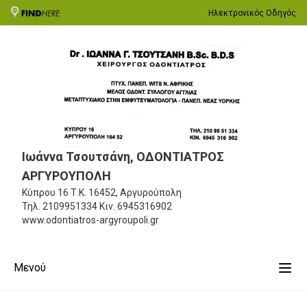
Ηλεκτρονικός Οδηγός
Ιωάννα Τσουτσάνη, ΟΔΟΝΤΙΑΤΡΟΣ
ΑΡΓΥΡΟΥΠΟΛΗ
Κύπρου 16
Τ.Κ. 16452, Αργυρούπολη
Τηλ.
2109951334
Κιν.
6945316902
www.odontiatros-argyroupoli.gr
Μενού