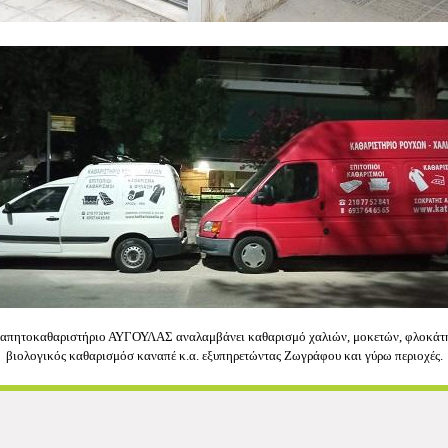
οκαθαριστήριο ΑΥΓΟΥΛΑΣ αναλαμβάνει καθαρισμό χαλιών, μοκετών, φλοκάτης, 
βιολογικός καθαρισμόσ καναπέ κ.α. εξυπηρετώντας Ζωγράφου και γύρω περιοχές.