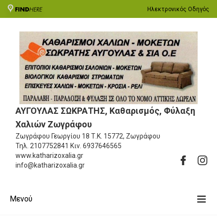
Ηλεκτρονικός Οδηγός
ΑΥΓΟΥΛΑΣ ΣΩΚΡΑΤΗΣ, Καθαρισμός, Φύλαξη
Χαλιών Ζωγράφου
Ζωγράφου Γεωργίου 18
Τ.Κ. 15772, Ζωγράφου
Τηλ.
2107752841
Κιν.
6937646565
www.katharizoxalia.gr
info@katharizoxalia.gr
Μενού