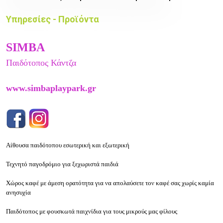
Υπηρεσίες - Προϊόντα
SIMBA
Παιδότοπος Κάντζα
www.simbaplaypark.gr
Αίθουσα παιδότοπου εσωτερική και εξωτερική
Τεχνητό παγοδρόμιο για ξεχωριστά παιδιά
Χώρος καφέ με άμεση ορατότητα για να απολαύσετε τον καφέ σας χωρίς καμία
ανησυχία
Παιδότοπος με φουσκωτά παιχνίδια για τους μικρούς μας φίλους