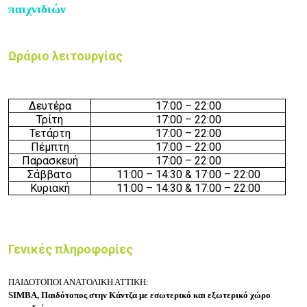
παιχνιδιών
Ωράριο λειτουργίας
Δευτέρα
17:00 – 22:00
Τρίτη
17:00 – 22:00
Τετάρτη
17:00 – 22:00
Πέμπτη
17:00 – 22:00
Παρασκευή
17:00 – 22:00
Σάββατο
11:00 – 14:30 & 17:00 – 22:00
Κυριακή
11:00 – 14:30 & 17:00 – 22:00
Γενικές πληροφορίες
ΠΑΙΔΟΤΟΠΟΙ ΑΝΑΤΟΛΙΚΗ ΑΤΤΙΚΗ:
SIMBA, Παιδότοπος στην Κάντζα με εσωτερικό και εξωτερικό χώρο