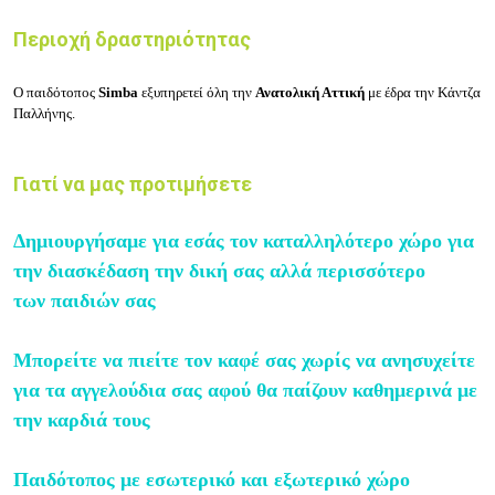
Περιοχή δραστηριότητας
Ο παιδότοπος
Simba
εξυπηρετεί όλη την
Ανατολική Αττική
με έδρα την Κάντζα
Παλλήνης.
Γιατί να μας προτιμήσετε
Δημιουργήσαμε για εσάς τον καταλληλότερο χώρο για
την διασκέδαση την δική σας αλλά περισσότερο
των παιδιών σας
Μπορείτε να πιείτε τον καφέ σας χωρίς να ανησυχείτε
για τα αγγελούδια σας αφού θα παίζουν καθημερινά με
την καρδιά τους
Παιδότοπος με
εσωτερικό
και
εξωτερικό χώρο