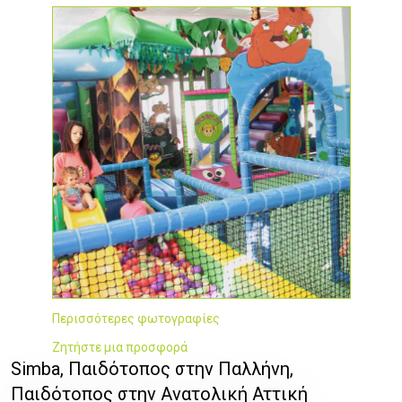
Περισσότερες φωτογραφίες
Ζητήστε μια προσφορά
Simba, Παιδότοπος στην Παλλήνη,
Παιδότοπος στην Ανατολική Αττική