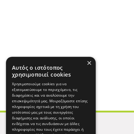
×
Αυτός ο ιστότοπος
χρησιμοποιεί cookies
Χρησιμοποιούμε cookies για να
εξατομικεύσουμε το περιεχόμενο, τις
διαφημίσεις και να αναλύσουμε την
επισκεψιμότητά μας. Μοιραζόμαστε επίσης
πληροφορίες σχετικά με τη χρήση του
ιστότοπού μας με τους συνεργάτες
διαφήμισης και ανάλυσης, οι οποίοι
ενδέχεται να τις συνδυάσουν με άλλες
πληροφορίες που τους έχετε παράσχει ή