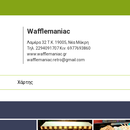
Wafflemaniac
Λαμέρα 32
Τ.Κ. 19005, Νέα Μάκρη
Τηλ.
2294091707
Κιν.
6977693860
www.wafflemaniac.gr
wafflemaniac.retro@gmail.com
ς
Χάρτης