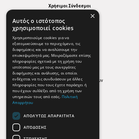
Χρήσιμοι Σύνδεσμοι
×
Χάρτης
Αυτός ο ιστότοπος
Χρήσιμα Τηλέφωνα
χρησιμοποιεί cookies
Εφημερεύοντα Φαρμακεία
Χρησιμοποιούμε cookies για να
εξατομικεύσουμε το περιεχόμενο, τις
διαφημίσεις και να αναλύσουμε την
επισκεψιμότητά μας. Μοιραζόμαστε επίσης
Απόρρητο
πληροφορίες σχετικά με τη χρήση του
ιστότοπού μας με τους συνεργάτες
Όροι Χρήσης
διαφήμισης και ανάλυσης, οι οποίοι
ενδέχεται να τις συνδυάσουν με άλλες
Πολιτική προστασίας δεδομένων
πληροφορίες που τους έχετε παράσχει ή
Findhere
που έχουν συλλέξει από τη χρήση των
υπηρεσιών τους από εσάς.
Πολιτική
Απορρήτου
Social Media
ΑΠΟΛΎΤΩΣ ΑΠΑΡΑΊΤΗΤΑ
ΑΠΌΔΟΣΗΣ
ΣΤΌΧΕΥΣΗΣ