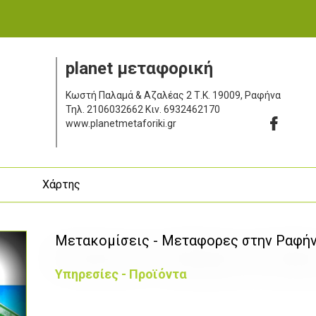
planet μεταφορική
Κωστή Παλαμά & Αζαλέας 2
Τ.Κ. 19009, Ραφήνα
Τηλ.
2106032662
Κιν.
6932462170
www.planetmetaforiki.gr
ς
Χάρτης
Μετακομίσεις - Μεταφορες στην Ραφήνα
Υπηρεσίες - Προϊόντα