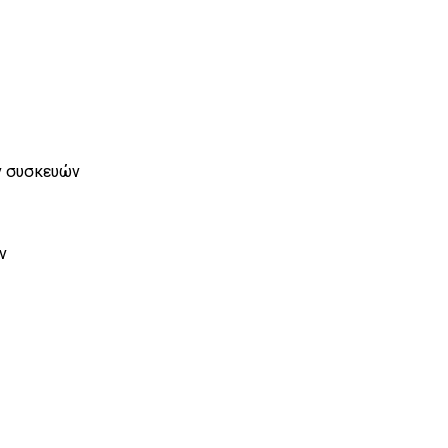
ν συσκευών
ν