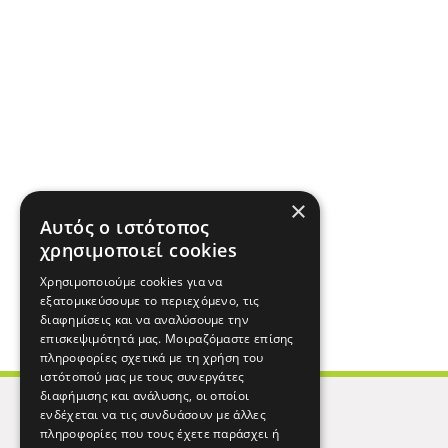
×
Αυτός ο ιστότοπος
χρησιμοποιεί cookies
Χρησιμοποιούμε cookies για να
εξατομικεύσουμε το περιεχόμενο, τις
διαφημίσεις και να αναλύσουμε την
επισκεψιμότητά μας. Μοιραζόμαστε επίσης
πληροφορίες σχετικά με τη χρήση του
ιστότοπού μας με τους συνεργάτες
διαφήμισης και ανάλυσης, οι οποίοι
ενδέχεται να τις συνδυάσουν με άλλες
πληροφορίες που τους έχετε παράσχει ή