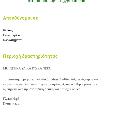
στο
monotikagikas@gmail.com
Απευθύνομαι σε
Ιδιώτες
Επιχειρήσεις
Καταστήματα
Περιοχή δραστηριότητας
ΜΟΝΩΤΙΚΑ ΥΛΙΚΑ ΓΛΥΚΑ ΝΕΡΑ
Τ
ο κατάστημα με
μονωτικά υλικά
Γκίκας
διαθέτει δεξαμενές νερού και
πετρελαίου, αναλαμβάνει στεγανοποιήσεις, εξωτερική θερμομόνωση και
εξυπηρετεί όλη την
Ανατολική Αττική
και περιοχές όπως:
Γλυκά Νερά
Παιανία κ.α.