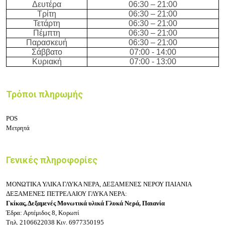
Δευτέρα
0
6:30 – 21:
0
0
Τρίτη
0
6:30 – 21:
0
0
Τετάρτη
0
6:30 – 21:
0
0
Πέμπτη
0
6:30 – 21:
0
0
Παρασκευή
0
6:30 – 21:
0
0
Σάββατο
07:00 - 14:00
Κυριακή
07:00 - 13:00
Τρόποι πληρωμής
POS
Μετρητά
Γενικές πληροφορίες
ΜΟΝΩΤΙΚΑ ΥΛΙΚΑ ΓΛΥΚΑ ΝΕΡΑ,
ΔΕΞΑΜΕΝΕΣ ΝΕΡΟΥ ΠΑΙΑΝΙΑ
ΔΕΞΑΜΕΝΕΣ ΠΕΤΡΕΛΑΙΟΥ ΓΛΥΚΑ ΝΕΡΑ:
Γκίκας, Δεξαμενές Μονωτικά υλικά Γλυκά Νερά, Παιανία
Έδρα: Αρτέμιδος 8, Κορωπί
Τηλ.
2106622038
Κιν.
6977350195