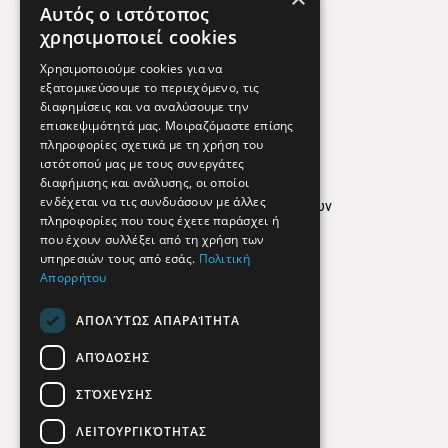
Αυτός ο ιστότοπος
Χρήσιμα Τηλέφωνα
χρησιμοποιεί cookies
Εφημερεύοντα Φαρμακεία
Χρησιμοποιούμε cookies για να
εξατομικεύσουμε το περιεχόμενο, τις
διαφημίσεις και να αναλύσουμε την
επισκεψιμότητά μας. Μοιραζόμαστε επίσης
Απόρρητο
πληροφορίες σχετικά με τη χρήση του
ιστότοπού μας με τους συνεργάτες
Όροι Χρήσης
διαφήμισης και ανάλυσης, οι οποίοι
ενδέχεται να τις συνδυάσουν με άλλες
Πολιτική προστασίας δεδομένων
πληροφορίες που τους έχετε παράσχει ή
Findhere
που έχουν συλλέξει από τη χρήση των
υπηρεσιών τους από εσάς.
Πολιτική
Απορρήτου
Social Media
ΑΠΟΛΎΤΩΣ ΑΠΑΡΑΊΤΗΤΑ
ΑΠΌΔΟΣΗΣ
ΣΤΌΧΕΥΣΗΣ
ΛΕΙΤΟΥΡΓΙΚΌΤΗΤΑΣ