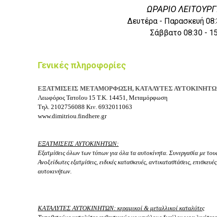
ΩΡΑΡΙΟ ΛΕΙΤΟΥΡΓ
Δευτέρα - Παρασκευή 08:3
Σάββατο 08:30 - 15
Γενικές πληροφορίες
ΕΞΑΤΜΙΣΕΙΣ
ΜΕΤΑΜΟΡΦΩΣΗ,
ΚΑΤΑΛΥΤΕΣ ΑΥΤΟΚΙΝΗΤ
Λεωφόρος Τατοΐου 15
Τ.Κ. 14451, Μεταμόρφωση
Τηλ.
2102756088
Κιν.
6932011063
www.dimitriou.findhere.gr
ΕΞΑΤΜΙΣΕΙΣ ΑΥΤΟΚΙΝΗΤΩΝ:
Εξατμίσεις όλων των τύπων για όλα τα αυτοκίνητα. Συνεργασία με το
Ανοξείδωτες εξατμίσεις, ειδικές κατασκευές, αντικαταστάσεις, επισκευές
αυτοκινήτων.
ΚΑΤΑΛΥΤΕΣ ΑΥΤΟΚΙΝΗΤΩΝ: κεραμικοί & μεταλλικοί καταλύτες