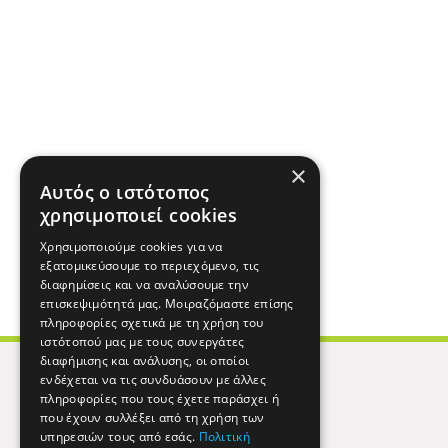
×
Αυτός ο ιστότοπος
χρησιμοποιεί cookies
Χρησιμοποιούμε cookies για να
εξατομικεύσουμε το περιεχόμενο, τις
διαφημίσεις και να αναλύσουμε την
επισκεψιμότητά μας. Μοιραζόμαστε επίσης
πληροφορίες σχετικά με τη χρήση του
ιστότοπού μας με τους συνεργάτες
διαφήμισης και ανάλυσης, οι οποίοι
ενδέχεται να τις συνδυάσουν με άλλες
πληροφορίες που τους έχετε παράσχει ή
που έχουν συλλέξει από τη χρήση των
υπηρεσιών τους από εσάς.
Πολιτική