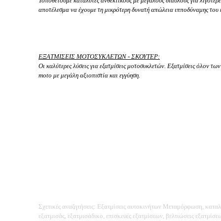
Τοποθετούμε καταλύτες ανθεκτικούς με μεγάλους διαύλους για λιγότερε
αποτέλεσμα να έχουμε τη μικρότερη δυνατή απώλεια ιπποδύναμης του κ
ΕΞΑΤΜΙΣΕΙΣ ΜΟΤΟΣΥΚΛΕΤΩΝ - ΣΚΟΥΤΕΡ:
Οι καλύτερες λύσεις για εξατμίσεις μοτοσυκλετών. Εξατμίσεις όλον των 
moto με μεγάλη αξιοπιστία και εγγύηση.
Σχετικές αναζητήσεις: Εξατμίσεις αυτοκινήτων Μεταμόρφωση, καταλύ
εξατμισάς, εξατμισάδικο, επισκευές εξατμίσεων, βελτιώσεις εξατμίσ