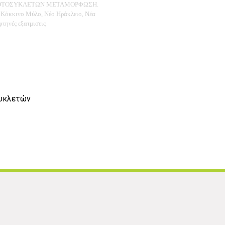
ΜΟΤΟΣΥΚΛΕΤΩΝ ΜΕΤΑΜΟΡΦΩΣΗ.
α, Κόκκινο Μύλο, Νέο Ηράκλειο, Νέα
τηνές εξατμισεις
συκλετών