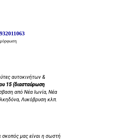
932011063
αμόρφωση
λύτες αυτοκινήτων &
υ 15 (διασταύρωση
σβαση από Νέα Ιωνία, Νέα
αλκηδόνα, Λυκόβρυση κλπ.
ι σκοπός μας είναι η σωστή