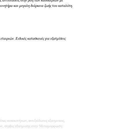
ς αντιστάσεις στην ροή των καυσαερίων με
ινητήρα και μεγαλη διάρκεια ζωής του καταλύτη.
εταιριών. Ειδικές κατασκευές για εξατμίσεις
τες αυτοκινήτων, ανοξείδωτες εξατμισεις,
εων, σερβις εξατμισης στην Μεταμορφωση: