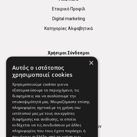
Εταιρικό Προφίλ
Digital marketing
Κατηγορίες Αλφαβητικά
Χρήσιμοι Σύνδεσμοι
×
Χάρτης
Αυτός ο ιστότοπος
Χρήσιμα Τηλέφωνα
χρησιμοποιεί cookies
Εφημερεύοντα Φαρμακεία
Χρησιμοποιούμε cookies για να
εξατομικεύσουμε το περιεχόμενο, τις
διαφημίσεις και να αναλύσουμε την
επισκεψιμότητά μας. Μοιραζόμαστε επίσης
Απόρρητο
πληροφορίες σχετικά με τη χρήση του
ιστότοπού μας με τους συνεργάτες
Όροι Χρήσης
διαφήμισης και ανάλυσης, οι οποίοι
ενδέχεται να τις συνδυάσουν με άλλες
Πολιτική προστασίας δεδομένων
πληροφορίες που τους έχετε παράσχει ή
Findhere
που έχουν συλλέξει από τη χρήση των