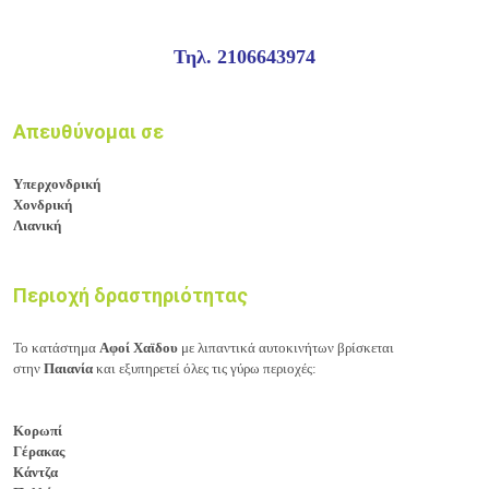
Τηλ. 2106643974
Απευθύνομαι σε
Υπερχονδρική
Χονδρική
Λιανική
Περιοχή δραστηριότητας
Το κατάστημα
Αφοί Χαϊδου
με λιπαντικά αυτοκινήτων
βρίσκεται
στην
Παιανία
και εξυπηρετεί όλες
τις γύρω περιοχές:
Κορωπί
Γέρακας
Κάντζα