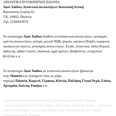
ΛΙΠΑΝΤΙΚΑ ΑΥΤΟΚΙΝΗΤΩΝ ΠΑΙΑΝΙΑ:
Αφοί Χαΐδου, Λιπαντικά αυτοκινήτων Ανατολική Αττική
Βασιλίσσης Σοφίας 61
Τ.Κ. 19002, Παιανία
Τηλ. 2106643974
Το κατάστημα
Αφοί Χαΐδου
διαθέτει ανταλλακτικά αυτοκινήτων, ρουλεμάν,
ιμάντες αυτοκινήτου, φίλτρα, μπουζί ΝQK, ψυγεία, τακάκια Delphi, κεραμικά
τακάκια για αγώνες, μπαταρίες αυτοκινήτων, Exide, λιπαντικά, λάδια Repsol,
λάδια bp, λάδια Castrol, ελαστικά, υγρά φρένων, βαλβολίνες, ενισχυτικά
βενζίνης κ.α.
Το κατάστημα
Αφοί Χαϊδου
με λιπαντικά αυτοκινήτων
βρίσκεται
στην
Παιανία
και εξυπηρετεί όλες τις γύρω
περιοχές
Παιανία,
Κορωπί,
Γέρακας, Κάντζα, Παλλήνη, Γλυκά Νερά, Σπάτα,
Αρτέμιδα, Λούτσα, Ραφήνα
κ.α.
Λιπαντικά στην Ανατολική Αττική - Λιπαντικά castrol στην Παιανία
- Λιπαντικά castrol στα Γλυκά Νερά - Λιπαντικά castrol στα Σπάτα - Λιπαντικά
castrol στο Κορωπί - Λιπαντικά Repsol στην Ανατολική Αττική - Λάδια
αυτοκινήτου στην Παιανία