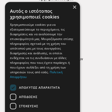
×
Χάρτης
Αυτός ο ιστότοπος
Χρήσιμα Τηλέφωνα
χρησιμοποιεί cookies
Εφημερεύοντα Φαρμακεία
Χρησιμοποιούμε cookies για να
εξατομικεύσουμε το περιεχόμενο, τις
διαφημίσεις και να αναλύσουμε την
επισκεψιμότητά μας. Μοιραζόμαστε επίσης
Απόρρητο
πληροφορίες σχετικά με τη χρήση του
ιστότοπού μας με τους συνεργάτες
Όροι Χρήσης
διαφήμισης και ανάλυσης, οι οποίοι
ενδέχεται να τις συνδυάσουν με άλλες
Πολιτική προστασίας δεδομένων
πληροφορίες που τους έχετε παράσχει ή
Findhere
που έχουν συλλέξει από τη χρήση των
υπηρεσιών τους από εσάς.
Πολιτική
Απορρήτου
Social Media
ΑΠΟΛΎΤΩΣ ΑΠΑΡΑΊΤΗΤΑ
ΑΠΌΔΟΣΗΣ
ΣΤΌΧΕΥΣΗΣ