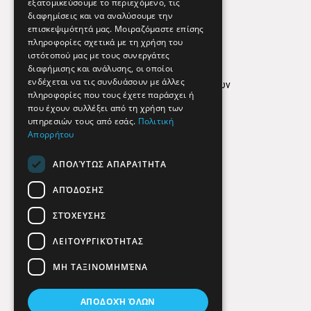
εξατομικεύσουμε το περιεχόμενο, τις
διαφημίσεις και να αναλύσουμε την
επισκεψιμότητά μας. Μοιραζόμαστε επίσης
Απόρρητο
πληροφορίες σχετικά με τη χρήση του
ιστότοπού μας με τους συνεργάτες
Όροι Χρήσης
διαφήμισης και ανάλυσης, οι οποίοι
ενδέχεται να τις συνδυάσουν με άλλες
Πολιτική προστασίας δεδομένων
πληροφορίες που τους έχετε παράσχει ή
Findhere
που έχουν συλλέξει από τη χρήση των
υπηρεσιών τους από εσάς.
Πολιτική
Απορρήτου
Social Media
ΑΠΟΛΎΤΩΣ ΑΠΑΡΑΊΤΗΤΑ
ΑΠΌΔΟΣΗΣ
ΣΤΌΧΕΥΣΗΣ
ΛΕΙΤΟΥΡΓΙΚΌΤΗΤΑΣ
ΜΗ ΤΑΞΙΝΟΜΗΜΈΝΑ
ΑΠΟΔΟΧΉ ΌΛΩΝ