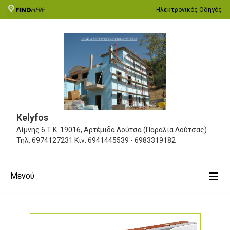
Ηλεκτρονικός Οδηγός
Kelyfos
Λίμνης 6
Τ.Κ. 19016, Αρτέμιδα Λούτσα (Παραλία Λούτσας)
Τηλ.
6974127231
Κιν.
6941445539 - 6983319182
Μενού