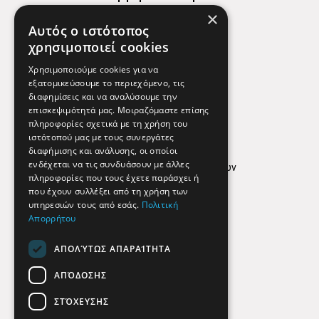
×
Χάρτης
Αυτός ο ιστότοπος
Χρήσιμα Τηλέφωνα
χρησιμοποιεί cookies
Εφημερεύοντα Φαρμακεία
Χρησιμοποιούμε cookies για να
εξατομικεύσουμε το περιεχόμενο, τις
διαφημίσεις και να αναλύσουμε την
επισκεψιμότητά μας. Μοιραζόμαστε επίσης
Απόρρητο
πληροφορίες σχετικά με τη χρήση του
ιστότοπού μας με τους συνεργάτες
Όροι Χρήσης
διαφήμισης και ανάλυσης, οι οποίοι
ενδέχεται να τις συνδυάσουν με άλλες
Πολιτική προστασίας δεδομένων
πληροφορίες που τους έχετε παράσχει ή
Findhere
που έχουν συλλέξει από τη χρήση των
υπηρεσιών τους από εσάς.
Πολιτική
Απορρήτου
Social Media
ΑΠΟΛΎΤΩΣ ΑΠΑΡΑΊΤΗΤΑ
ΑΠΌΔΟΣΗΣ
ΣΤΌΧΕΥΣΗΣ