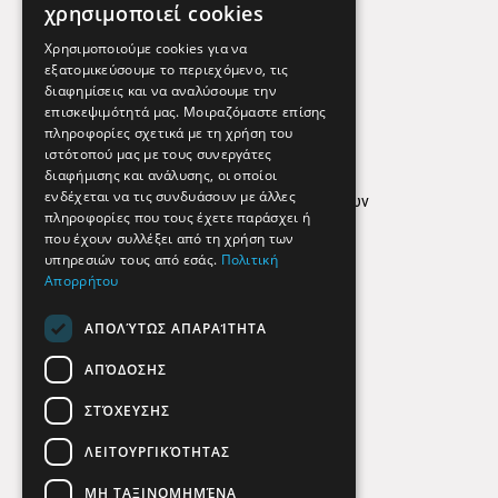
Χρήσιμα Τηλέφωνα
χρησιμοποιεί cookies
Εφημερεύοντα Φαρμακεία
Χρησιμοποιούμε cookies για να
εξατομικεύσουμε το περιεχόμενο, τις
διαφημίσεις και να αναλύσουμε την
επισκεψιμότητά μας. Μοιραζόμαστε επίσης
Απόρρητο
πληροφορίες σχετικά με τη χρήση του
ιστότοπού μας με τους συνεργάτες
Όροι Χρήσης
διαφήμισης και ανάλυσης, οι οποίοι
ενδέχεται να τις συνδυάσουν με άλλες
Πολιτική προστασίας δεδομένων
πληροφορίες που τους έχετε παράσχει ή
Findhere
που έχουν συλλέξει από τη χρήση των
υπηρεσιών τους από εσάς.
Πολιτική
Απορρήτου
Social Media
ΑΠΟΛΎΤΩΣ ΑΠΑΡΑΊΤΗΤΑ
ΑΠΌΔΟΣΗΣ
ΣΤΌΧΕΥΣΗΣ
ΛΕΙΤΟΥΡΓΙΚΌΤΗΤΑΣ
ΜΗ ΤΑΞΙΝΟΜΗΜΈΝΑ