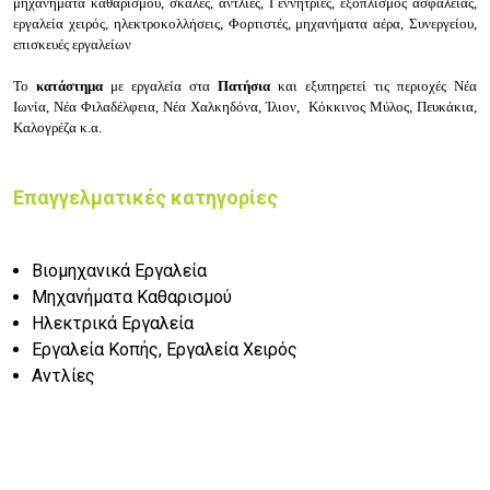
μ
ηχανήματα καθαρισμού, σ
κάλες, α
ντλίες, Γεννήτριες, ε
ξοπλισμός ασφάλειας,
ε
ργαλεία χειρός, η
λεκτροκολλήσεις, Φορτιστές, μ
ηχανήματα αέρα, Συνεργείου,
ε
πισκευές εργαλείων
Το
κατάστημα
με εργαλεία
στα
Πατήσια
και εξυπηρετεί τις περιοχές
Νέα
Ιωνία,
Νέα Φιλαδέλφεια,
Νέα Χαλκηδόνα,
Ίλιον,
Κόκκινος Μύλος, Πευκάκια,
Καλογρέζα
κ.α.
Επαγγελματικές κατηγορίες
Βιομηχανικά Εργαλεία
Μηχανήματα Καθαρισμού
Ηλεκτρικά Εργαλεία
Εργαλεία Κοπής, Εργαλεία Χειρός
Αντλίες