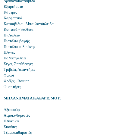
Δραπανοκατσάβιδα
Εξαρτήματα
Κάμερες
Καρφωτικά
Κατσαβίδια - Μπουλονόκλειδα
Κοπτικά - Ψαλίδια
Πιστολέτα
Πιστόλια βαφής
Πιστόλια σιλικόνης
Πλάνες
Πολυεργαλεία
Σέγες, Σπαθόσεγες
Τριβεία, Λειαντήρες
Φακοί
Φρέζες - Router
Φυσητήρες
ΜΗΧΑΝΗΜΑΤΑ ΚΑΘΑΡΙΣΜΟΥ:
Αξεσουάρ
Ατμοκαθαριστές
Πλυστικά
Σκούπες
Τζαμοκαθαριστές