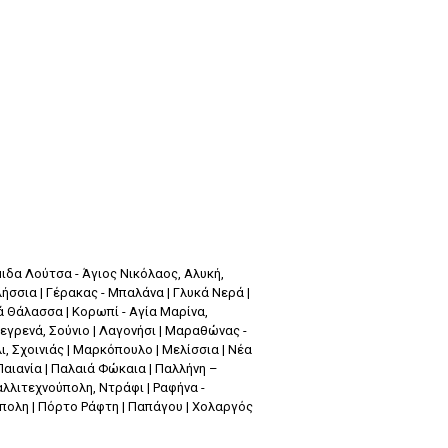
ιδα Λούτσα - Άγιος Νικόλαος, Αλυκή,
ήσσια | Γέρακας - Μπαλάνα | Γλυκά Νερά |
ά Θάλασσα | Κορωπί - Αγία Μαρίνα,
Λεγρενά, Σούνιο | Λαγονήσι | Μαραθώνας -
, Σχοινιάς | Μαρκόπουλο | Μελίσσια | Νέα
Παιανία | Παλαιά Φώκαια | Παλλήνη –
Καλλιτεχνούπολη, Ντράφι | Ραφήνα -
ύπολη | Πόρτο Ράφτη | Παπάγου | Χολαργός