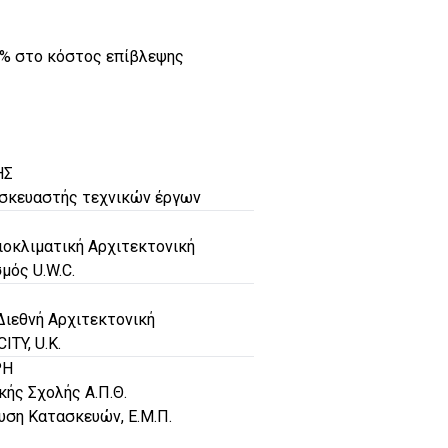
0% στο κόστος επίβλεψης
ΗΣ
ασκευαστής τεχνικών έργων
Βιοκλιματική Αρχιτεκτονική
μός U.W.C.
Διεθνή Αρχιτεκτονική
TY, U.K.
ΡΗ
ής Σχολής Α.Π.Θ.
ση Κατασκευών, Ε.Μ.Π.