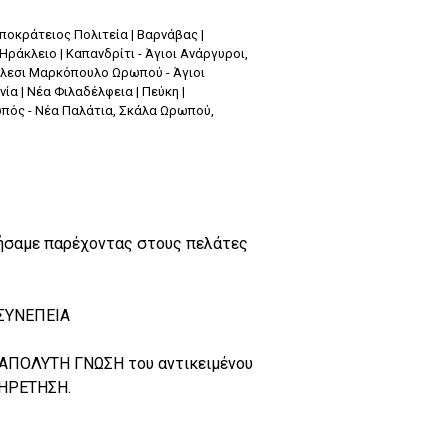
πποκράτειος Πολιτεία | Βαρνάβας |
 Ηράκλειο | Καπανδρίτι - Άγιοι Ανάργυροι,
Μήλεσι Μαρκόπουλο Ωρωπού - Άγιοι
α | Νέα Φιλαδέλφεια | Πεύκη |
ρωπός - Νέα Παλάτια, Σκάλα Ωρωπού,
τήσαμε παρέχοντας στους πελάτες
 ΣΥΝΕΠΕΙΑ
 ΑΠΟΛΥΤΗ ΓΝΩΣΗ του αντικειμένου
ΠΗΡΕΤΗΣΗ.