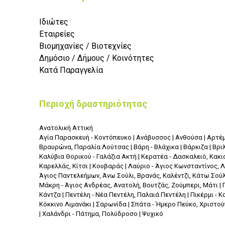
Ιδιώτες
Εταιρείες
Βιομηχανίες / Βιοτεχνίες
Δημόσιο / Δήμους / Κοινότητες
Κατά Παραγγελία
Περιοχή δραστηριότητας
Ανατολική Αττική
Αγία Παρασκευή - Κοντόπευκο | Ανάβυσσος | Ανθούσα | Αρτέμ
Βραυρώνα, Παραλία Λούτσας | Βάρη - Βλάχικα | Βάρκιζα | Βριλ
Καλύβια Θορικού - Γαλάζια Ακτή | Κερατέα - Δασκαλειό, Κακι
Καρελλάς, Κίτσι | Κουβαράς | Λαύριο - Άγιος Κωνσταντίνος, 
Άγιος Παντελεήμων, Άνω Σούλι, Βρανάς, Καλέντζι, Κάτω Σούλι
Μάκρη - Άγιος Ανδρέας, Ανατολή, Βουτζάς, Ζούμπερι, Μάτι | 
Κάντζα | Πεντέλη - Νέα Πεντέλη, Παλαιά Πεντέλη | Πικέρμι - 
Κόκκινο Λιμανάκι | Σαρωνίδα | Σπάτα - Ήμερο Πεύκο, Χριστο
| Χαλάνδρι - Πάτημα, Πολύδροσο | Ψυχικό