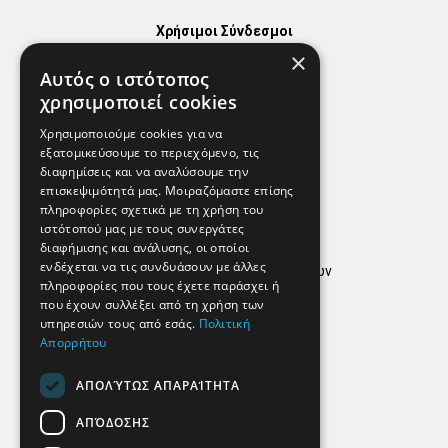
Χρήσιμοι Σύνδεσμοι
×
Χάρτης
Αυτός ο ιστότοπος
Χρήσιμα Τηλέφωνα
χρησιμοποιεί cookies
Εφημερεύοντα Φαρμακεία
Χρησιμοποιούμε cookies για να
εξατομικεύσουμε το περιεχόμενο, τις
διαφημίσεις και να αναλύσουμε την
επισκεψιμότητά μας. Μοιραζόμαστε επίσης
Απόρρητο
πληροφορίες σχετικά με τη χρήση του
ιστότοπού μας με τους συνεργάτες
Όροι Χρήσης
διαφήμισης και ανάλυσης, οι οποίοι
ενδέχεται να τις συνδυάσουν με άλλες
Πολιτική προστασίας δεδομένων
πληροφορίες που τους έχετε παράσχει ή
Findhere
που έχουν συλλέξει από τη χρήση των
υπηρεσιών τους από εσάς.
Πολιτική
Απορρήτου
Social Media
ΑΠΟΛΎΤΩΣ ΑΠΑΡΑΊΤΗΤΑ
ΑΠΌΔΟΣΗΣ