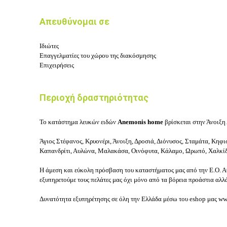
Απευθύνομαι σε
Ιδιώτες
Επαγγελματίες του χώρου της διακόσμησης
Επιχειρήσεις
Περιοχή δραστηριότητας
Το κατάστημα λευκών ειδών
Anemonis home
βρίσκεται στην Άνοιξη Α
Άγιος Στέφανος, Κρυονέρι, Άνοιξη, Δροσιά, Διόνυσος, Σταμάτα, Κηφισ
Καπανδρίτι, Αυλώνα, Μαλακάσα, Οινόφυτα, Κάλαμο, Ωρωπό, Χαλκίδ
Η άμεση και εύκολη πρόσβαση του καταστήματος μας από την Ε.Ο. Αθ
εξυπηρετούμε τους πελάτες μας όχι μόνο από τα βόρεια προάστια αλλ
Δυνατότητα εξυπηρέτησης σε όλη την Ελλάδα μέσω του eshop μας
ww