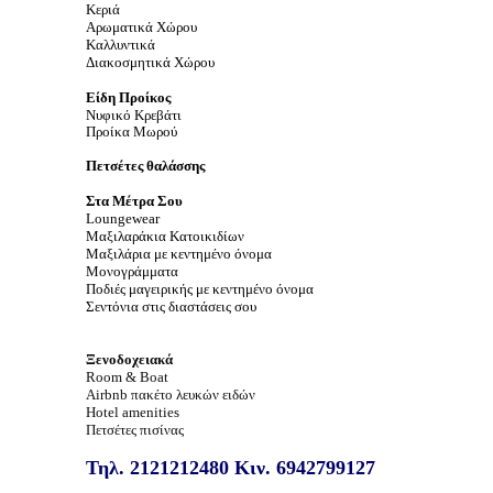
Κεριά
Αρωματικά Χώρου
Καλλυντικά
Διακοσμητικά Χώρου
Είδη Προίκος
Νυφικό Κρεβάτι
Προίκα Μωρού
Πετσέτες θαλάσσης
Στα Μέτρα Σου
Loungewear
Μαξιλαράκια Κατοικιδίων
Μαξιλάρια με κεντημένο όνομα
Μονογράμματα
Ποδιές
μαγειρικής με κεντημένο όνομα
Σεντόνια στις διαστάσεις σου
Ξενοδοχειακά
Room
&
Boat
Airbnb
πακέτο λευκών ειδών
Hotel amenities
Πετσέτες πισίνας
Τηλ.
2121212480
Κιν.
6942799127