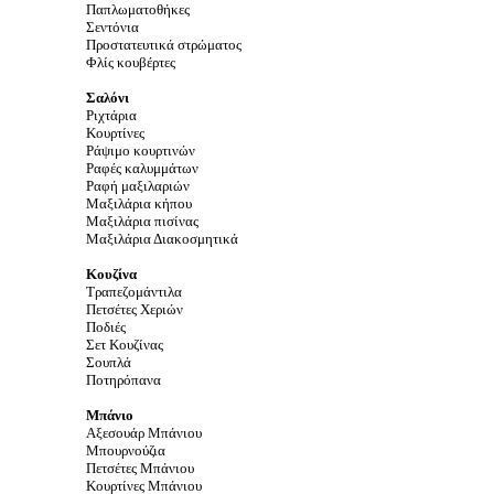
Παπλωματοθήκες
Σεντόνια
Προστατευτικά
στρώματος
Φλίς κουβέρτες
Σαλόνι
Ριχτάρια
Κουρτίνες
Ράψιμο κουρτινών
Ραφές καλυμμάτων
Ραφή μαξιλαριών
Μαξιλάρια κήπου
Μαξιλάρια πισίνας
Μαξιλάρια Διακοσμητικά
Κουζίνα
Τραπεζομάντιλα
Πετσέτες Χεριών
Ποδιές
Σετ Κουζίνας
Σουπλά
Ποτηρόπανα
Μπάνιο
Αξεσουάρ Μπάνιου
Μπουρνούζια
Πετσέτες Μπάνιου
Κουρτίνες Μπάνιου