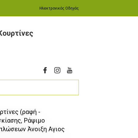
Ηλεκτρονικός Οδηγός
Κουρτίνες
ρτίνες (ραφή -
σκίασης, Ράψιμο
πλώσεων Άνοιξη Αγιος