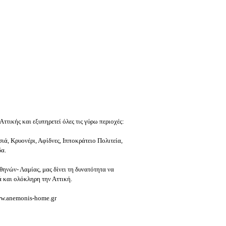
ττικής και εξυπηρετεί όλες τις γύρω περιοχές:
ιά, Κρυονέρι, Αφίδνες, Ιπποκράτειο Πολιτεία,
α.
ηνών- Λαμίας, μας δίνει τη δυνατότητα να
ά και ολόκληρη την Αττική.
w.anemonis-home.gr