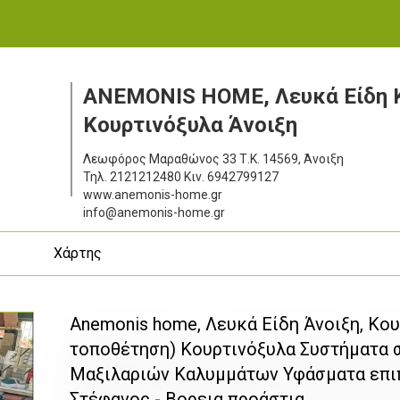
ANEMONIS HOME, Λευκά Είδη 
Κουρτινόξυλα Άνοιξη
Λεωφόρος Μαραθώνος 33
Τ.Κ. 14569, Άνοιξη
Τηλ.
2121212480
Κιν.
6942799127
www.anemonis-home.gr
info@anemonis-home.gr
ς
Χάρτης
Anemonis home, Λευκά Είδη Άνοιξη, Κου
τοποθέτηση) Κουρτινόξυλα Συστήματα 
Μαξιλαριών Καλυμμάτων Υφάσματα επι
Στέφανος - Βορεια προάστια