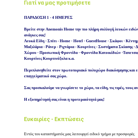
Γιατί να μας προτιμήσετε
ΠΑΡΑΔΟΣΗ 1 - 4 ΗΜΕΡΕΣ
Βρείτε στην Anemonis Home την πιο πλήρη συλλογή λευκών ειδών
ανάγκες σας!
Λευκά Είδη · Σπίτι - Home · Hotel · GuestHouse · Σκάφοι · Κέντ
Μαξιλάρια - Ράνερ - Ριχτάρια - Κουρτίνες - Συστήματα Σκίασης
· 
Χώρου · Προσωπική Φροντίδα · Φροντίδα Κατοικίδιών ·Ταπετσ
Κουρτίνες Κουρτινόξυλα κ.α.
Περιπλανηθείτε στον πρωτοποριακό πολυχώρο διακόσμησης και εφα
επαγγελματικό σας χώρο.
Σας προσκαλούμε να γνωρίσετε το χώρο, τα είδη, τις τιμές, τους α
Η εξυπηρέτησή σας είναι η προτεραιότητά μας!
Ευκαιρίες - Εκπτώσεις
Εντός του καταστήματός μας λειτουργεί ειδικό τμήμα με προσφορές.