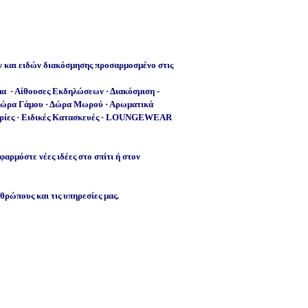
 και ειδών διακόσμησης προσαρμοσμένο στις
ημα · Αίθουσες Εκδηλώσεων · Διακόσμιση -
Δώρα Γάμου · Δώρα Μωρού · Αρωματικά
αρίες · Ειδικές Κατασκευές · LOUNGEWEAR
ρμόστε νέες ιδέες στο σπίτι ή στον
νθρώπους και τις υπηρεσίες μας.