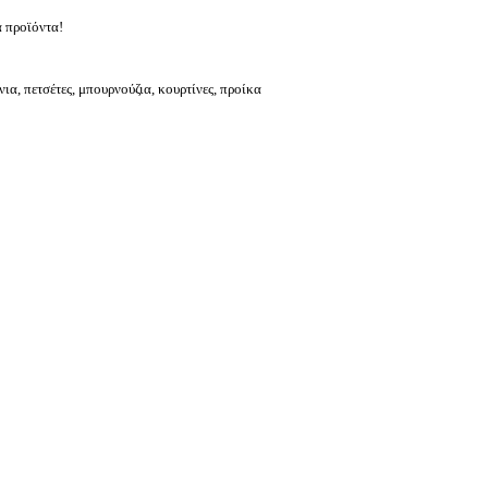
α προϊόντα!
νια, πετσέτες, μπουρνούζια, κουρτίνες, προίκα