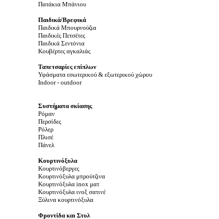
Πατάκια Μπάνιου
Παιδικά/Βρεφικά
Παιδικά
Μπουρνούζια
Παιδικές
Πετσέτες
Παιδικά
Σεντόνια
Κουβέρτες αγκαλιάς
Ταπετσαρίες επίπλων
Υφάσματα εσωτερικού & εξωτερικού χώρου
Indoor - outdoor
Συστήματα σκίασης
Ρόμαν
Περσίδες
Ρόλερ
Πλισέ
Πάνελ
Κουρτινόξυλα
Κουρτινόβεργες
Κουρτινόξυλα μπρούτζινα
Κουρτινόξυλα inox ματ
Κουρτινόξυλα ινοξ σατινέ
Ξύλινα κουρτινόξυλα
Φροντίδα και Στυλ