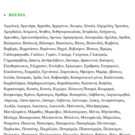
ΒΟΤΑΝΑ
Aγγελική, Αγγινάρα, Αγριάδα, Αγριμόνιο, Άκορος, Αλταία, Αλχιμίλλη, Άμπελος,
Αμυγδαλιά, Ανεμώνη, Άνηθος, Άνθηπορτοκαλιάς, Αντράκλα, Απήγανος,
Άρκευθος, Αρκτοστάφυλλος, Άρνικα, Αρπαγόφυτο, Ασπερούλα, Αχιλλέα, Αψιθιά,
Βαλεριάνα, Βαλλωτή, Βάλσαμο, Βασιλικός, Βάτος, Βελανιδιά, Βερβένα,
Βερβερίς, Βερμπάσκο, Βερόνικα, Βηχιό, Βιβούρνο, Βίσκος, Βρώμη,
Γαϊδουράγκαθο, Γαλλίον, Γεράνι, Γιασεμί, Γκόρτσια, Γλυκόριζα,
Γόμμααραβίας, Δάφνη, Δενδρολίβανο, Δίκταμο, Δρακοντιά, Δυόσμος,
Ελευθερόκοκος, Ελίχρυσον, Επιλόβιο, Ερίγκερον, Ερυθραία, Εστραγκόν,
Ευκάλυπτος, Ευφραζία, Εχινάτσια, Ζαμπούκος, Θρούμπι, Θυμάρι, Ιβίσκος,
Ινούλα, Ιπποφαές, Ίριδα, Ιτιά, Κάβακάβα, Καλαμποκιού γένια, Καλέντουλα,
Καμβαλλάρια, Κάρδαμοςσπόρος, Καρυδόφυλλα, Καστανιά, Καψέλα,
Κερασοουρές, Κισσός, Κιστός, Κιχώριο, Κόκκινη Πιπεριά, Κουμαριά,
Κουρκούμη, Κράνα, Κράταιγος, Κριθάρι, Κυπαρίσσι, Λάβδανος, Λαγοκοιμηθιά,
Λάμιουμ, Λάπα άρκτιο, Λάπαχο, Λεβάντα, Λεόνουρο, Λεύκη, Λιναρόσπορος,
Λουΐζα, Λυγαριά, Λυκίσκος, Λυκοπόδι, Μαϊντανός, Μανδραγόρας,
Μαντζουράνα, Μάραθος, Μαρούβιο, Μελισσόχορτο, Μέντα, Μηνύανθος,
Μολόχα, Μουσμουλιά, Μπελαντόνα, Μπόλντο, Μπουράντζα, Μύρτιλλος,
Νταμιάνα, Παιώνια, Παλιούρος, Παπαρούνα, Πασιφλώρα, Πεντάνευρο,
Περδικάκι, Πετασίτης, Πικρόξυλο, Πιπερόριζα, Πλατανόμηλα, Πολυκόμπι,
Πολυτρίχι, Ποτεντινή, Πουλμονάρια, Πριμούλα, Ρατάνια, Ρεβάντι, Ρείκι, Ρίγανη,