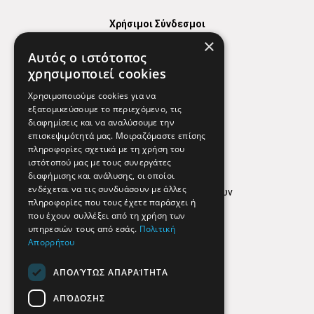
Χρήσιμοι Σύνδεσμοι
×
Χάρτης
Αυτός ο ιστότοπος
Χρήσιμα Τηλέφωνα
χρησιμοποιεί cookies
Εφημερεύοντα Φαρμακεία
Χρησιμοποιούμε cookies για να
εξατομικεύσουμε το περιεχόμενο, τις
διαφημίσεις και να αναλύσουμε την
επισκεψιμότητά μας. Μοιραζόμαστε επίσης
Απόρρητο
πληροφορίες σχετικά με τη χρήση του
ιστότοπού μας με τους συνεργάτες
Όροι Χρήσης
διαφήμισης και ανάλυσης, οι οποίοι
ενδέχεται να τις συνδυάσουν με άλλες
Πολιτική προστασίας δεδομένων
πληροφορίες που τους έχετε παράσχει ή
Findhere
που έχουν συλλέξει από τη χρήση των
υπηρεσιών τους από εσάς.
Πολιτική
Απορρήτου
Social Media
ΑΠΟΛΎΤΩΣ ΑΠΑΡΑΊΤΗΤΑ
ΑΠΌΔΟΣΗΣ