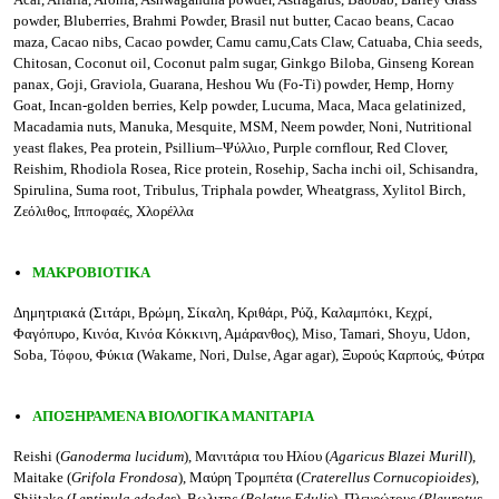
powder,
Bluberries,
Brahmi Powder,
Brasil nut butter, Cacao beans,
Cacao
maza,
Cacao nibs,
Cacao powder,
Camu camu,Cats Claw,
Catuaba,
Chia seeds,
Chitosan, Coconut oil, Coconut palm sugar,
Ginkgo Biloba,
Ginseng Korean
panax,
Goji, Graviola,
Guarana,
Heshou
Wu
(Fo-Ti)
powder,
Hemp,
Horny
Goat, Incan-golden
berries, Kelp
powder,
Lucuma,
Maca,
Maca
gelatinized,
Macadamia
nuts, Manuka,
Mesquite,
MSM,
Neem
powder,
Noni, Nutritional
yeast
flakes, Pea
protein,
Psillium–Ψύλλιο,
Purple
cornflour,
Red
Clover,
Reishim, Rhodiola
Rosea,
Rice
protein, Rosehip, Sacha
inchi
oil,
Schisandra,
Spirulina,
Suma
root,
Tribulus,
Triphala powder,
Wheatgrass,
Xylitol Birch,
Ζεόλιθος, Ιπποφαές, Χλορέλλα
ΜΑΚΡΟΒΙΟΤΙΚΑ
Δημητριακά (Σιτάρι, Βρώμη, Σίκαλη, Κριθάρι, Ρύζι, Καλαμπόκι, Κεχρί,
Φαγόπυρο, Κινόα, Κινόα Κόκκινη, Αμάρανθος), Miso, Tamari, Shoyu, Udon,
Soba, Τόφου, Φύκια (Wakame, Nori, Dulse, Agar agar), Ξυρούς Καρπούς, Φύτρα
ΑΠΟΞΗΡΑΜΕΝΑ ΒΙΟΛΟΓΙΚΑ ΜΑΝΙΤΑΡΙΑ
Reishi (
Ganoderma lucidum
), Μανιτάρια του Ηλίου (
Agaricus Blazei Murill
),
Maitake (
Grifola Frondosa
), Μαύρη Τρομπέτα (
Craterellus Cornucopioides
),
Shiitake (
Lentinula edodes
), Βωλιτης (
Boletus Edulis
),
Πλευρώτους (
Pleurotus