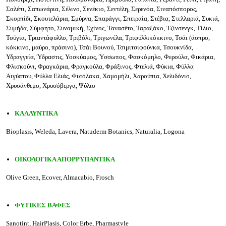
Σαλέπι, Σαπωνάρια, Σέλινο, Σενέκιο, Σεντέλη, Σερενόα, Σιναπόσπορος,
Σκορπίδι, Σκουτελάρια, Σμύρνα, Σπαράγγι, Σπειραία, Στέβια, Στελλαριά, Συκιά,
Συμήδα, Σύμφητο, Συναμική, Σχίνος, Τανασέτο, Ταραξάκο, Τζίνσενγκ, Τίλιο,
Τούγια, Τριαντάφυλλο, Τριβόλι, Τριγωνέλα, Τριφύλλικόκκινο, Τσάι (άσπρο,
κόκκινο, μαύρο, πράσινο), Τσάι Βουνού, Τσιμιτσιφούνκα, Τσουκνίδα,
Υδραγγεία, Ύδραστις, Υοσκύαμος, Ύσσωπος, Φασκόμηλο, Φερούλα, Φικάρια,
Φλισκούνι, Φραγκάρια, Φραγκούλα, Φράξινος, Φτελιά, Φύκια, Φύλλα
Αιγύπτου, Φύλλα Ελιάς, Φυτόλακα, Χαμομήλι, Χαρούπια, Χελιδόνιο,
Χρυσάνθεμο, Χρυσόβεργα, Ψύλιο
ΚΑΛΛΥΝΤΙΚΑ
Bioplasis, Weleda, Lavera, Natuderm Botanics, Naturalia, Logona
ΟΙΚΟΛΟΓΙΚΑ ΑΠΟΡΡΥΠΑΝΤΙΚΑ
Olive Green,
Ecover, Almacabio, Frosch
ΦΥΤΙΚΕΣ ΒΑΦΕΣ
Sanotint, HairPlasis, Color Erbe, Pharmastyle