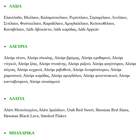
ΛΑΔΙ
A
Ελαιόλαδο, Ηλιέλαιο, Καλαμποκέλαιο, Ριγανέλαιο, Σησαμέλαιο, Λινέλαιο,
Σιτέλαιο, Φυστικέλαιο, Καρυδέλαιο, Αμυγδαλέλαιο, Κολοκυθέλαιο,
Καναβέλαιο, Λάδι Αβοκάντο, Λάδι καρύδας, Λάδι Αργκάν
ΑΛΕΥΡΙΑ
Αλεύρι
σίτου
,
Αλεύρι
σίκαλης
,
Αλεύρι
βρώμης
,
Αλεύρι
κριθαριού
,
Αλεύρι
ντίγκελ
,
Αλεύρι
ζέας
,
Αλεύρι
πτισάνης
,
Αλεύρι
ρυζιού
,
Αλεύρι
φαγόπυρου
,
Αλεύρι
σόγιας
,
Αλεύρι
κεχριού
,
Αλεύρι
ρεβυθιού
,
Αλεύρι
λιναρόσπορου
,
Αλεύρι
χαρουπιού
,
Αλεύρι
καρύδας
,
Αλεύρι
αμυγδάλου
,
Αλεύρι
φουντουκιού
,
Αλεύρι
κανναβουριού
,
Αλεύρι
σουσαμιού
ΑΛΑΤΙΑ
Αλάτι Μεσολογγίου, Αλάτι Ιμαλάϊων, Utah Red Sweet, Hawaian Red Alaea,
Hawaian Black Lava, Smoked Flakes
ΜΠΑΧΑΡΙΚΑ