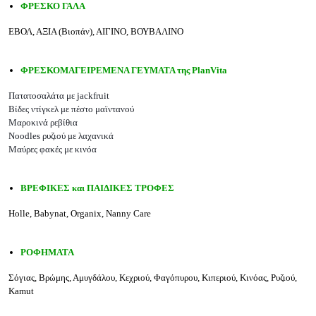
ΦΡΕΣΚΟ ΓΑΛΑ
ΕΒΟΛ, ΑΞΙΑ (Βιοπάν), ΑΙΓΙΝΟ, ΒΟΥΒΑΛΙΝΟ
ΦΡΕΣΚΟΜΑΓΕΙΡΕΜΕΝΑ ΓΕΥΜΑΤΑ της PlanVita
Πατατοσαλάτα με jackfruit
Βίδες ντίγκελ με πέστο μαϊντανού
Μαροκινά ρεβίθια
Noodles ρυζιού με λαχανικά
Μαύρες φακές με κινόα
ΒΡΕΦΙΚΕΣ και ΠΑΙΔΙΚΕΣ ΤΡΟΦΕΣ
Holle, Babynat, Organix, Nanny Care
ΡΟΦΗΜΑΤΑ
Σόγιας, Βρώμης, Αμυγδάλου, Κεχριού, Φαγόπυρου, Κιπεριού, Κινόας, Ρυζιού,
Kamut