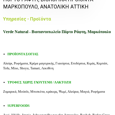
ΜΑΡΚΟΠΟΥΛΟ, ΑΝΑΤΟΛΙΚΗ ΑΤΤΙΚΗ
Υπηρεσίες - Προϊόντα
Verde Natural - Βιοπαντοπωλείο Πόρτο Ράφτη, Μαρκόπουλο
ΠΡΟΪΟΝΤΑ ΣΟΓΙΑΣ
Αλεύρι, Ροφήματα, Κρέμα μαγειρικής, Γιαούρτια, Επιδόρπια, Κιμάς, Κεμπάπ,
Tofu, Miso, Shoyu, Tamari, Λεκιθίνη
ΤΡΟΦΕΣ ΧΩΡΙΣ ΓΛΟΥΤΕΝΗ / ΛΑΚΤΟΖΗ
Ζυμαρικά, Μούσλι, Μπισκότα, κράκερς, Ψωμί, Αλεύρια, Μαγιά, Ροφήματα
SUPERFOODS
Acai, Alfalfa, Aronia, Ashwagandha powder, Astragalus, Baobab, Barley Grass