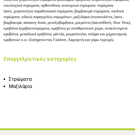
οικολογικά στρώματα, ορθοπεδικά, ανατομικά στρώματα. στρώματα
latex,
χειροποίητα παραδοσιακά στρώματα, βαμβακερά στρώματα, παιδικά
στρώματα, ειδικές παραγγελίες στρωμάτων, μαξιλάρια (πουπουλένια, latex,
βαμβακερά, memory foam, μεταξοβάμβακα, μικροϊνες (microfiber), Aloe Vera),
κρεβάτια (κρεβατοστρώματα, κρεβάτια με αποθηκευτικό χώρο, ανακλινόμενα
κρεβάτια, μεταλλικά κρεβάτια, ράντζα, μικροέπιπλα, τελάρα και μηχανισμούς
κρεβατιών
κ.α.
εξυπηρετώντας Γαλάτσι, Λαμπρινή και γύρω περιοχές.
Επαγγελματικές κατηγορίες
Στρώματα
Μαξιλάρια