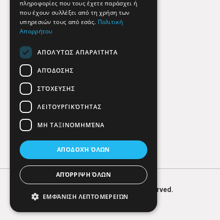
πληροφορίες που τους έχετε παράσχει ή
Findhere
που έχουν συλλέξει από τη χρήση των
υπηρεσιών τους από εσάς.
Πολιτική
Απορρήτου
Social Media
ΑΠΟΛΎΤΩΣ ΑΠΑΡΑΊΤΗΤΑ
ΑΠΌΔΟΣΗΣ
ΣΤΌΧΕΥΣΗΣ
ΛΕΙΤΟΥΡΓΙΚΌΤΗΤΑΣ
ΜΗ ΤΑΞΙΝΟΜΗΜΈΝΑ
ΑΠΟΔΟΧΉ ΌΛΩΝ
ΑΠΌΡΡΙΨΗ ΌΛΩΝ
© 2026
FIND
HERE. All Rights Reserved.
ΕΜΦΆΝΙΣΗ ΛΕΠΤΟΜΕΡΕΙΏΝ