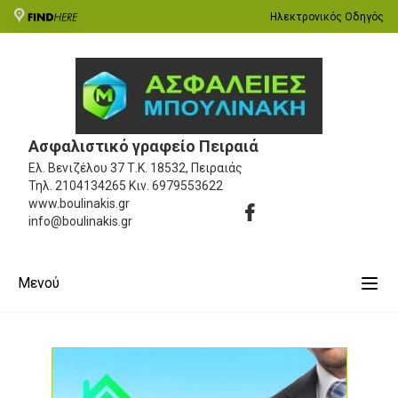
Ηλεκτρονικός Οδηγός
Ασφαλιστικό γραφείο Πειραιά
Ελ. Βενιζέλου 37
Τ.Κ. 18532, Πειραιάς
Τηλ.
2104134265
Κιν.
6979553622
www.boulinakis.gr
info@boulinakis.gr
Μενού