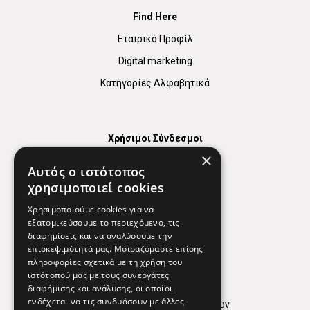
Find Here
Εταιρικό Προφίλ
Digital marketing
Κατηγορίες Αλφαβητικά
Χρήσιμοι Σύνδεσμοι
×
Χάρτης
Αυτός ο ιστότοπος
Χρήσιμα Τηλέφωνα
χρησιμοποιεί cookies
Εφημερεύοντα Φαρμακεία
Χρησιμοποιούμε cookies για να
εξατομικεύσουμε το περιεχόμενο, τις
διαφημίσεις και να αναλύσουμε την
επισκεψιμότητά μας. Μοιραζόμαστε επίσης
Απόρρητο
πληροφορίες σχετικά με τη χρήση του
ιστότοπού μας με τους συνεργάτες
Όροι Χρήσης
διαφήμισης και ανάλυσης, οι οποίοι
ενδέχεται να τις συνδυάσουν με άλλες
Πολιτική προστασίας δεδομένων