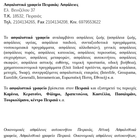
Ασφαλιστικό γραφείο Πειραιάς:
Ασφάλειες
Ελ. Βενιζέλου 37
Τ.Κ.
18532, Πειραιάς
Τηλ.
2104134265,
Fax
2104134208,
Κιν.
6979553622
Το
ασφαλιστικό γραφείο
αναλαμβάνει ασφάλειες ζωής (ασφάλεια ζωής,
ασφάλειες υγείας, ασφάλεια παιδιού, συνταξιοδοτικά προγράμματα,
νοσοκομειακά προγράμματα, ασφάλειες αλλοδαπών), γενικές ασφάλειες
(ασφάλειες πυρός, ασφάλειες κατοικίας, ασφάλειες περιουσίας, ασφάλειες
επιχειρήσεων, ασφάλειες μεταφορών, ασφάλειες αυτοκινήτου, ασφάλειες
σκαφών, ασφάλεια αστικής ευθύνης, νομική προστασία, οδική βοήθεια),
χρηματοοικονομικά προγράμματα (Unit linked προϊόντα, αμοιβαία κεφάλαια,
μετοχές, Swap), συνεργαζόμενες ασφαλιστικές εταιρείες (Interlife, Groupama,
Eurolife, Generalli, Interamerican, Ευρωπαϊκή Πίστη, Εθνική) κ.α.
Το
ασφαλιστικό γραφείο
βρίσκεται στον
Πειραιά
και εξυπηρετεί τις περιοχές
Καμίνια, Κερατσίνι, Φάληρο, Δραπετσώνα, Καστέλλα, Πασαλιμάνι,
Τουρκολίμανο, κέντρο Πειραιά
κ.α.
Οικονομικές ασφάλειες αυτοκινήτου Πειραιάς, Αττική. Ασφαλιστικά
γραφεία,
Ασφαλιστικό γραφείο
Πειραιά
.
Οικονομικές ασφάλειες αυτοκινήτων,