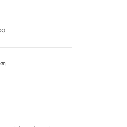
ος)
ιση