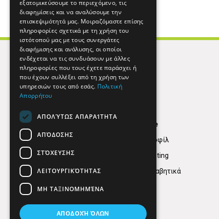
εξατομικεύσουμε το περιεχόμενο, τις
διαφημίσεις και να αναλύσουμε την
επισκεψιμότητά μας. Μοιραζόμαστε επίσης
πληροφορίες σχετικά με τη χρήση του
ιστότοπού μας με τους συνεργάτες
διαφήμισης και ανάλυσης, οι οποίοι
ενδέχεται να τις συνδυάσουν με άλλες
πληροφορίες που τους έχετε παράσχει ή
που έχουν συλλέξει από τη χρήση των
υπηρεσιών τους από εσάς.
Πολιτική
Απορρήτου
ΑΠΟΛΎΤΩΣ ΑΠΑΡΑΊΤΗΤΑ
Find Here
ΑΠΌΔΟΣΗΣ
Εταιρικό Προφίλ
ΣΤΌΧΕΥΣΗΣ
Digital marketing
ΛΕΙΤΟΥΡΓΙΚΌΤΗΤΑΣ
Κατηγορίες Αλφαβητικά
ΜΗ ΤΑΞΙΝΟΜΗΜΈΝΑ
ΑΠΟΔΟΧΉ ΌΛΩΝ