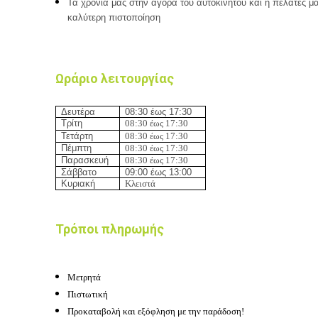
Τα χρόνια μας στην αγορά του αυτοκινήτου και η πελάτες μα
καλύτερη πιστοποίηση
Ωράριο λειτουργίας
Δευτέρα
08:
3
0 έως 17
:30
Τρίτη
08:
3
0 έως 17
:30
Τετάρτη
08:
3
0 έως 17
:30
Πέμπτη
08:
3
0 έως 17
:30
Παρασκευή
08:
3
0 έως 17
:30
Σάββατο
09
:0
0 έως 1
3
:00
Κυριακή
Κλειστά
Τρόποι πληρωμής
Μετρητά
Πιστωτική
Προκαταβολή και εξόφληση με την παράδοση!