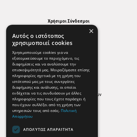
Χρήσιμοι Σύνδεσμοι
×
Χάρτης
Αυτός ο ιστότοπος
Χρήσιμα Τηλέφωνα
χρησιμοποιεί cookies
Εφημερεύοντα Φαρμακεία
Χρησιμοποιούμε cookies για να
εξατομικεύσουμε το περιεχόμενο, τις
διαφημίσεις και να αναλύσουμε την
επισκεψιμότητά μας. Μοιραζόμαστε επίσης
Απόρρητο
πληροφορίες σχετικά με τη χρήση του
ιστότοπού μας με τους συνεργάτες
Όροι Χρήσης
διαφήμισης και ανάλυσης, οι οποίοι
ενδέχεται να τις συνδυάσουν με άλλες
Πολιτική προστασίας δεδομένων
πληροφορίες που τους έχετε παράσχει ή
Findhere
που έχουν συλλέξει από τη χρήση των
υπηρεσιών τους από εσάς.
Πολιτική
Απορρήτου
Social Media
ΑΠΟΛΎΤΩΣ ΑΠΑΡΑΊΤΗΤΑ