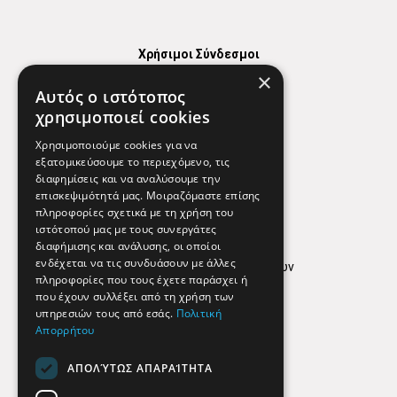
Χρήσιμοι Σύνδεσμοι
×
Χάρτης
Αυτός ο ιστότοπος
Χρήσιμα Τηλέφωνα
χρησιμοποιεί cookies
Εφημερεύοντα Φαρμακεία
Χρησιμοποιούμε cookies για να
εξατομικεύσουμε το περιεχόμενο, τις
διαφημίσεις και να αναλύσουμε την
επισκεψιμότητά μας. Μοιραζόμαστε επίσης
Απόρρητο
πληροφορίες σχετικά με τη χρήση του
ιστότοπού μας με τους συνεργάτες
Όροι Χρήσης
διαφήμισης και ανάλυσης, οι οποίοι
ενδέχεται να τις συνδυάσουν με άλλες
Πολιτική προστασίας δεδομένων
πληροφορίες που τους έχετε παράσχει ή
Findhere
που έχουν συλλέξει από τη χρήση των
υπηρεσιών τους από εσάς.
Πολιτική
Απορρήτου
Social Media
ΑΠΟΛΎΤΩΣ ΑΠΑΡΑΊΤΗΤΑ