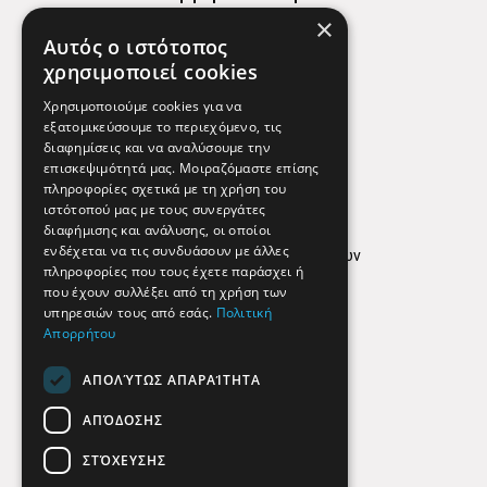
×
Χάρτης
Αυτός ο ιστότοπος
Χρήσιμα Τηλέφωνα
χρησιμοποιεί cookies
Εφημερεύοντα Φαρμακεία
Χρησιμοποιούμε cookies για να
εξατομικεύσουμε το περιεχόμενο, τις
διαφημίσεις και να αναλύσουμε την
επισκεψιμότητά μας. Μοιραζόμαστε επίσης
Απόρρητο
πληροφορίες σχετικά με τη χρήση του
ιστότοπού μας με τους συνεργάτες
Όροι Χρήσης
διαφήμισης και ανάλυσης, οι οποίοι
ενδέχεται να τις συνδυάσουν με άλλες
Πολιτική προστασίας δεδομένων
πληροφορίες που τους έχετε παράσχει ή
Findhere
που έχουν συλλέξει από τη χρήση των
υπηρεσιών τους από εσάς.
Πολιτική
Απορρήτου
Social Media
ΑΠΟΛΎΤΩΣ ΑΠΑΡΑΊΤΗΤΑ
ΑΠΌΔΟΣΗΣ
ΣΤΌΧΕΥΣΗΣ