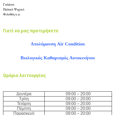
Γαλάτσι
Παλαιό Ψυχικό
Φιλοθέη κ.α.
Γιατί να μας προτιμήσετε
Απολύμανση Air Condition
Βιολογικός Καθαρισμός Αυτοκινήτου
Ωράριο λειτουργίας
Δευτέρα
09:
0
0 –
20
:
0
0
Τρίτη
09:
0
0 –
20
:
0
0
Τετάρτη
09:
0
0 –
20
:
0
0
Πέμπτη
09:
0
0 –
20
:
0
0
Παρασκευή
09:
0
0 –
20
:
0
0