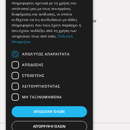
Απόρρητο
πληροφορίες σχετικά με τη χρήση του
ιστότοπού μας με τους συνεργάτες
Όροι Χρήσης
διαφήμισης και ανάλυσης, οι οποίοι
ενδέχεται να τις συνδυάσουν με άλλες
Πολιτική προστασίας δεδομένων
πληροφορίες που τους έχετε παράσχει ή
Findhere
που έχουν συλλέξει από τη χρήση των
υπηρεσιών τους από εσάς.
Πολιτική
Απορρήτου
Social Media
ΑΠΟΛΎΤΩΣ ΑΠΑΡΑΊΤΗΤΑ
ΑΠΌΔΟΣΗΣ
ΣΤΌΧΕΥΣΗΣ
ΛΕΙΤΟΥΡΓΙΚΌΤΗΤΑΣ
ΜΗ ΤΑΞΙΝΟΜΗΜΈΝΑ
ΑΠΟΔΟΧΉ ΌΛΩΝ
ΑΠΌΡΡΙΨΗ ΌΛΩΝ