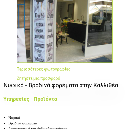
Περισσότερες φωτογραφίες
Ζητήστε μια προσφορά
Νυφικά - Βραδινά φορέματα στην Καλλιθέα
Υπηρεσίες - Προϊόντα
Νυφικά
Βραδινά φορέματα
Aπογευματινά και Ανδρικά πουκάμισα