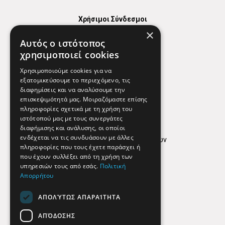
Χρήσιμοι Σύνδεσμοι
×
Χάρτης
Αυτός ο ιστότοπος
Χρήσιμα Τηλέφωνα
χρησιμοποιεί cookies
Εφημερεύοντα Φαρμακεία
Χρησιμοποιούμε cookies για να
εξατομικεύσουμε το περιεχόμενο, τις
διαφημίσεις και να αναλύσουμε την
επισκεψιμότητά μας. Μοιραζόμαστε επίσης
Απόρρητο
πληροφορίες σχετικά με τη χρήση του
ιστότοπού μας με τους συνεργάτες
Όροι Χρήσης
διαφήμισης και ανάλυσης, οι οποίοι
ενδέχεται να τις συνδυάσουν με άλλες
Πολιτική προστασίας δεδομένων
πληροφορίες που τους έχετε παράσχει ή
Findhere
που έχουν συλλέξει από τη χρήση των
υπηρεσιών τους από εσάς.
Πολιτική
Απορρήτου
Social Media
ΑΠΟΛΎΤΩΣ ΑΠΑΡΑΊΤΗΤΑ
ΑΠΌΔΟΣΗΣ