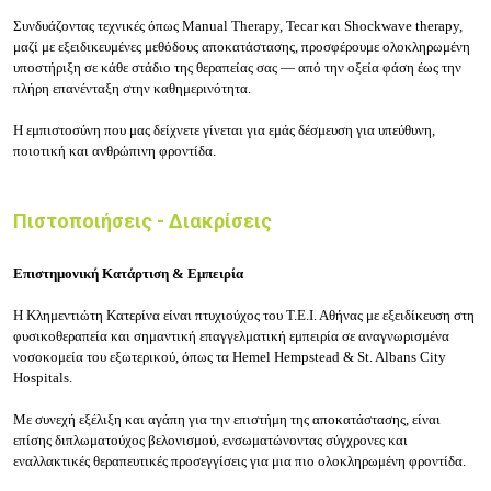
Συνδυάζοντας τεχνικές όπως Manual Therapy, Tecar και Shockwave therapy,
μαζί με εξειδικευμένες μεθόδους αποκατάστασης, προσφέρουμε ολοκληρωμένη
υποστήριξη σε κάθε στάδιο της θεραπείας σας — από την οξεία φάση έως την
πλήρη επανένταξη στην καθημερινότητα.
Η εμπιστοσύνη που μας δείχνετε γίνεται για εμάς δέσμευση για υπεύθυνη,
ποιοτική και ανθρώπινη φροντίδα.
Πιστοποιήσεις - Διακρίσεις
Επιστημονική Κατάρτιση & Εμπειρία
Η Κλημεντιώτη Κατερίνα είναι πτυχιούχος του Τ.Ε.Ι. Αθήνας με εξειδίκευση στη
φυσικοθεραπεία και σημαντική επαγγελματική εμπειρία σε αναγνωρισμένα
νοσοκομεία του εξωτερικού, όπως τα Hemel Hempstead & St. Albans City
Hospitals.
Με συνεχή εξέλιξη και αγάπη για την επιστήμη της αποκατάστασης, είναι
επίσης διπλωματούχος βελονισμού, ενσωματώνοντας σύγχρονες και
εναλλακτικές θεραπευτικές προσεγγίσεις για μια πιο ολοκληρωμένη φροντίδα.