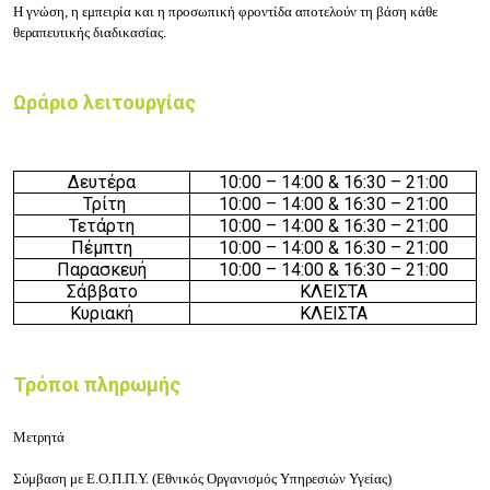
Η γνώση, η εμπειρία και η προσωπική φροντίδα αποτελούν τη βάση κάθε
θεραπευτικής διαδικασίας.
Ωράριο λειτουργίας
Δευτέρα
10
:
00 – 14:0
0
& 16:30 – 21:00
Τρίτη
10
:
00 – 14:0
0
& 16:30 – 21:00
Τετάρτη
10
:
00 – 14:0
0
& 16:30 – 21:00
Πέμπτη
10
:
00 – 14:0
0
& 16:30 – 21:00
Παρασκευή
10
:
00 – 14:0
0
& 16:30 – 21:00
Σάββατο
ΚΛΕΙΣΤΑ
Κυριακή
ΚΛΕΙΣΤΑ
Τρόποι πληρωμής
Μετρητά
Σύμβαση με Ε.Ο.Π.Π.Υ. (Εθνικός Οργανισμός Υπηρεσιών Υγείας)