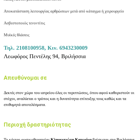
Αποκατάσταση λειτουργίας αρθρώσεων μετά από κάταγμα ή χειρουργείο
Ασβεστοποιός τενοντίτις
Μυϊκές θλάσεις
Τηλ.
2108100958,
Κιν.
6943230009
Λεωφόρος Πεντέλης 94, Βριλήσσια
Απευθύνομαι σε
Δεκτές στον χώρο του ιατρείου όλες οι περιπτώσεις, όπου αφού καθοριστούν οι
στόχοι, αναλύεται ο τρόπος και η δυνατότητα επίτευξης τους καθώς και τα
επιθυμητά αποτελέσματα.
Περιοχή δραστηριότητας
Το κέντρο φυσικοθεραπείας
Κλημεντιώτη Κατερίνα
βρίσκεται στα Βριλήσσια