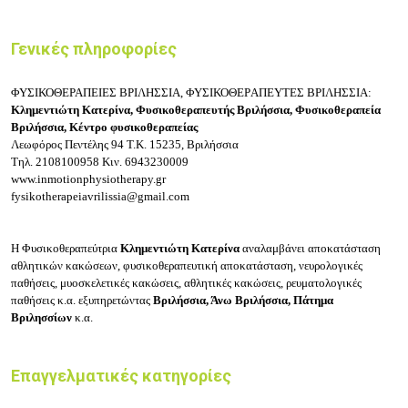
Γενικές πληροφορίες
ΦΥΣΙΚΟΘΕΡΑΠΕΙΕΣ ΒΡΙΛΗΣΣΙΑ, ΦΥΣΙΚΟΘΕΡAΠΕΥΤΕΣ ΒΡΙΛΗΣΣΙΑ:
Κλημεντιώτη Κατερίνα, Φυσικοθεραπευτής Βριλήσσια, Φυσικοθεραπεία
Βριλήσσια, Κέντρο φυσικοθεραπείας
Λεωφόρος Πεντέλης 94
Τ.Κ. 15235, Βριλήσσια
Τηλ.
2108100958
Κιν.
6943230009
www.inmotionphysiotherapy.gr
fysikotherapeiavrilissia@gmail.com
Η Φυσικοθεραπεύτρια
Κλημεντιώτη Κατερίνα
αναλαμβάνει αποκατάσταση
αθλητικών κακώσεων, φυσικοθεραπευτική αποκατάσταση, νευρολογικές
παθήσεις, μυοσκελετικές κακώσεις, αθλητικές κακώσεις, ρευματολογικές
παθήσεις κ.α. εξυπηρετώντας
Βριλήσσια, Άνω Βριλήσσια, Πάτημα
Βριλησσίων
κ.α.
Επαγγελματικές κατηγορίες