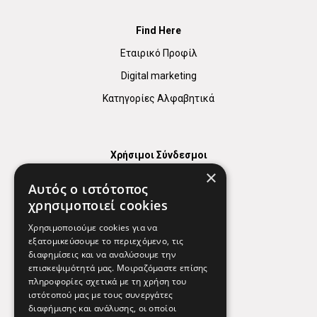
Find Here
Εταιρικό Προφίλ
Digital marketing
Κατηγορίες Αλφαβητικά
Χρήσιμοι Σύνδεσμοι
×
Χάρτης
Αυτός ο ιστότοπος
Χρήσιμα Τηλέφωνα
χρησιμοποιεί cookies
Εφημερεύοντα Φαρμακεία
Χρησιμοποιούμε cookies για να
εξατομικεύσουμε το περιεχόμενο, τις
διαφημίσεις και να αναλύσουμε την
επισκεψιμότητά μας. Μοιραζόμαστε επίσης
Απόρρητο
πληροφορίες σχετικά με τη χρήση του
ιστότοπού μας με τους συνεργάτες
Όροι Χρήσης
διαφήμισης και ανάλυσης, οι οποίοι