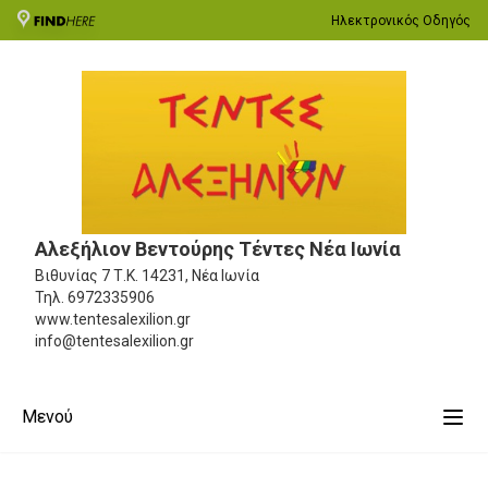
Ηλεκτρονικός Οδηγός
Αλεξήλιον Βεντούρης Τέντες Νέα Ιωνία
Βιθυνίας 7
Τ.Κ. 14231, Νέα Ιωνία
Τηλ.
6972335906
www.tentesalexilion.gr
info@tentesalexilion.gr
Μενού