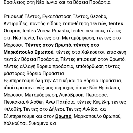
Βασίλειος στη Νέα Ιωνία και τα Βόρεια Προάστια.
Επισκευή Τέντας, Εγκατάσταση Τέντας, Gazebo,
Αντιρρίδες, παντός είδους τοποθέτηση τεντών,
tentes
Oropos
, tentes Voreia Proastia, tentes nea ionia, τέντες
στη Νέα Ιωνία, Τέντες στη Μεταμόρφωση, τέντες στο
Μαρούσι,
Τέντες στον Ωρωπό
,
τέντες στο
Μαρκόπουλο Ωρωπού
, τέντες στο Χαλκούτσι, επισκευή
τεντών Βόρεια Προάστια, Τέντες επισκευή στον Ωρωπό,
τέντες αλλαγή Βόρεια προάστια, επιδιόρθωση τέντας
μάστορας Βόρεια Προάστια.
Εξυπηρετούμε όλη την Αττική και τα Βόρεια Προάστια,
ιδιαίτερα κοντινές μας περιοχές όπως Νέο Ηράκλειο,
Μαρούσι, Μεταμόρφωση, Λυκόβρυση, Περισσός,
Πευκάκια, Φιλοθέη, Άνω Πατήσια, τέντες Κυψέλη, τέντες
Φιλοθέη, Τέντες στο Δήλεσι, Τέντες Αυλίδα, κ.α
Εξυπηρετούμε και στον
Ωρωπό
, Μαρκόπουλο Ωρωπού,
Χαλκούτσι, Συκάμινο κ.α.