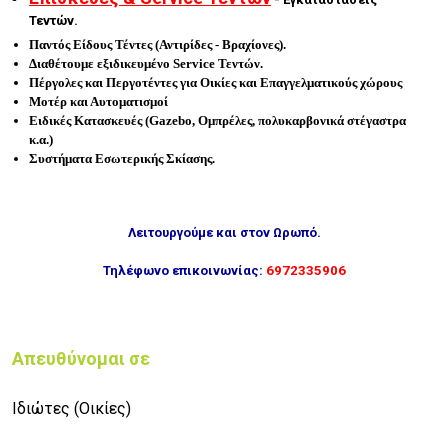
Τεντών.
Παντός Είδους Τέντες (Αντιρίδες - Βραχίονες).
Διαθέτουμε εξιδικευμένο Service Τεντών.
Πέργολες και Περγοτέντες για Οικίες και Επαγγελματικούς χώρους
Μοτέρ και Αυτοματισμοί
Ειδικές Κατασκευές (Gazebo, Ομπρέλες, πολυκαρβονικά στέγαστρα
κ.α.)
Συστήματα Εσωτερικής Σκίασης.
Λειτουργούμε και στον Ωρωπό.
Τηλέφωνο επικοινωνίας:
6
972335906
Απευθύνομαι σε
Ιδιώτες (Οικίες)