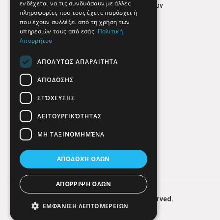
ενδέχεται να τις συνδυάσουν με άλλες
Πολιτική προστασίας δεδομένων
πληροφορίες που τους έχετε παράσχει ή
Findhere
που έχουν συλλέξει από τη χρήση των
υπηρεσιών τους από εσάς.
Πολιτική
Απορρήτου
Social Media
ΑΠΟΛΎΤΩΣ ΑΠΑΡΑΊΤΗΤΑ
ΑΠΌΔΟΣΗΣ
ΣΤΌΧΕΥΣΗΣ
ΛΕΙΤΟΥΡΓΙΚΌΤΗΤΑΣ
ΜΗ ΤΑΞΙΝΟΜΗΜΈΝΑ
ΑΠΟΔΟΧΉ ΌΛΩΝ
ΑΠΌΡΡΙΨΗ ΌΛΩΝ
© 2026
FIND
HERE. All Rights Reserved.
ΕΜΦΆΝΙΣΗ ΛΕΠΤΟΜΕΡΕΙΏΝ