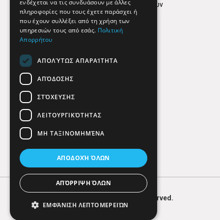
ενδέχεται να τις συνδυάσουν με άλλες
Πολιτική προστασίας δεδομένων
πληροφορίες που τους έχετε παράσχει ή
Findhere
που έχουν συλλέξει από τη χρήση των
υπηρεσιών τους από εσάς.
Πολιτική
Απορρήτου
Social Media
ΑΠΟΛΎΤΩΣ ΑΠΑΡΑΊΤΗΤΑ
ΑΠΌΔΟΣΗΣ
ΣΤΌΧΕΥΣΗΣ
ΛΕΙΤΟΥΡΓΙΚΌΤΗΤΑΣ
ΜΗ ΤΑΞΙΝΟΜΗΜΈΝΑ
ΑΠΟΔΟΧΉ ΌΛΩΝ
ΑΠΌΡΡΙΨΗ ΌΛΩΝ
© 2026
FIND
HERE. All Rights Reserved.
ΕΜΦΆΝΙΣΗ ΛΕΠΤΟΜΕΡΕΙΏΝ