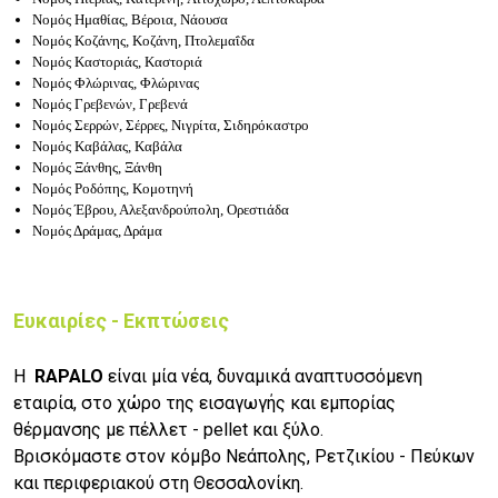
Νομός Ημαθίας, Βέροια, Νάουσα
Νομός Κοζάνης, Κοζάνη, Πτολεμαΐδα
Νομός Καστοριάς, Καστοριά
Νομός Φλώρινας, Φλώρινας
Νομός Γρεβενών, Γρεβενά
Νομός Σερρών, Σέρρες, Νιγρίτα, Σιδηρόκαστρο
Νομός Καβάλας, Καβάλα
Νομός Ξάνθης, Ξάνθη
Νομός Ροδόπης, Κομοτηνή
Νομός Έβρου, Αλεξανδρούπολη, Ορεστιάδα
Νομός Δράμας, Δράμα
Ευκαιρίες - Εκπτώσεις
Η
RAPALO
είναι μία νέα, δυναμικά αναπτυσσόμενη
εταιρία, στο χώρο της εισαγωγής και εμπορίας
θέρμανσης με πέλλετ - pellet και ξύλο.
Βρισκόμαστε στον κόμβο Νεάπολης, Ρετζικίου - Πεύκων
και περιφεριακού στη Θεσσαλονίκη.