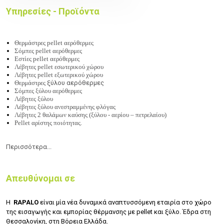
Υπηρεσίες - Προϊόντα
Θερμάστρες
pellet
αερόθερμες
Σόμπες pellet αερόθερμες
Εστίες
pellet
αερόθερμες
Λέβητες
pellet
εσωτερικού χώρου
Λέβητες
pellet
εξωτερικού χώρου
Θερμάστρες
ξύλου αερόθερμες
Σόμπες ξύλου αερόθερμες
Λέβητες ξύλου
Λέβητες ξύλου ανεστραμμένης φλόγας
Λέβητες 2 θαλάμων καύσης (ξύλου - αερίου – πετρελαίου)
Pellet
αρίστης ποιότητας.
Περισσότερα...
Απευθύνομαι σε
Η
RAPALO
είναι μία νέα δυναμικά αναπτυσσόμενη εταιρία στο χώρο
της εισαγωγής και εμπορίας θέρμανσης με pellet και ξύλο. Έδρα στη
Θεσσαλονίκη, στη Βόρεια Ελλάδα.