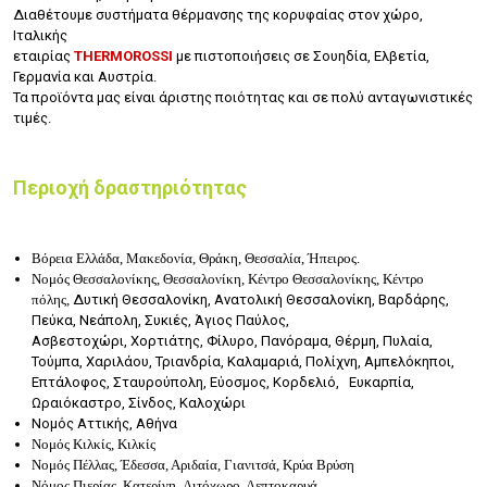
Διαθέτουμε συστήματα θέρμανσης της κορυφαίας στον χώρο,
Ιταλικής
εταιρίας
THERMOROSSI
με πιστοποιήσεις σε Σουηδία, Ελβετία,
Γερμανία και Αυστρία.
Τα προϊόντα μας είναι άριστης ποιότητας και σε πολύ ανταγωνιστικές
τιμές.
Περιοχή δραστηριότητας
Βόρεια Ελλάδα, Μακεδονία, Θράκη, Θεσσαλία, Ήπειρος.
Νομός Θεσσαλονίκης, Θεσσαλονίκη, Κέντρο Θεσσαλονίκης, Κέντρο
πόλης,
Δυτική Θεσσαλονίκη, Ανατολική Θεσσαλονίκη, Βαρδάρης,
Πεύκα, Νεάπολη, Συκιές, Άγιος Παύλος,
Ασβεστοχώρι, Χορτιάτης, Φίλυρο, Πανόραμα, Θέρμη, Πυλαία,
Τούμπα, Χαριλάου, Τριανδρία, Καλαμαριά, Πολίχνη, Αμπελόκηποι,
Επτάλοφος, Σταυρούπολη, Εύοσμος, Κορδελιό, Ευκαρπία,
Ωραιόκαστρο, Σίνδος, Καλοχώρι
Νομός Αττικής, Αθήνα
Νομός Κιλκίς, Κιλκίς
Νομός Πέλλας, Έδεσσα, Αριδαία, Γιανιτσά, Κρύα Βρύση
Νόμος Πιερίας, Κατερίνη, Λιτόχωρο, Λεπτοκαρυά