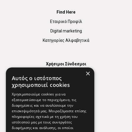
Find Here
Εταιρικό Προφίλ
Digital marketing
Κατηγορίες Αλφαβητικά
Χρήσιμοι Σύνδεσμοι
×
Χάρτης
Αυτός ο ιστότοπος
Χρήσιμα Τηλέφωνα
χρησιμοποιεί cookies
Εφημερεύοντα Φαρμακεία
Χρησιμοποιούμε cookies για να
εξατομικεύσουμε το περιεχόμενο, τις
διαφημίσεις και να αναλύσουμε την
επισκεψιμότητά μας. Μοιραζόμαστε επίσης
Απόρρητο
πληροφορίες σχετικά με τη χρήση του
ιστότοπού μας με τους συνεργάτες
Όροι Χρήσης
διαφήμισης και ανάλυσης, οι οποίοι