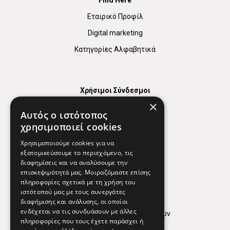
Εταιρικό Προφίλ
Digital marketing
Κατηγορίες Αλφαβητικά
Χρήσιμοι Σύνδεσμοι
×
Χάρτης
Αυτός ο ιστότοπος
Χρήσιμα Τηλέφωνα
χρησιμοποιεί cookies
Εφημερεύοντα Φαρμακεία
Χρησιμοποιούμε cookies για να
εξατομικεύσουμε το περιεχόμενο, τις
διαφημίσεις και να αναλύσουμε την
επισκεψιμότητά μας. Μοιραζόμαστε επίσης
Απόρρητο
πληροφορίες σχετικά με τη χρήση του
ιστότοπού μας με τους συνεργάτες
Όροι Χρήσης
διαφήμισης και ανάλυσης, οι οποίοι
ενδέχεται να τις συνδυάσουν με άλλες
Πολιτική προστασίας δεδομένων
πληροφορίες που τους έχετε παράσχει ή
Findhere