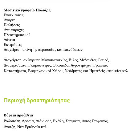
Μεσιτικό γραφείο Πολύζος
Ενοικιάσεις
Αγορές
Πωλήσεις
Αντιπαροχές
Πλειστηριασμοί
Δάνεια
Εκτιμήσεις
Διαχείριση ακίνητης περιουσίας και επενδύσεων
Διαχείριση ακίνητων:
Μονοκατοικίες, Βίλες, Μεζονέτες, Ρετιρέ,
Διαμερίσματα,
Γκαρσονιέρες,
Οικόπεδα, Αγροτεμάχια, Γραφεία,
Καταστήματα, Βιομηχανικοί Χώροι,
Νεόδμητες και
Ημιτελείς κατοικίες κτλ
Περιοχή δραστηριότητας
Βόρεια προάστια
Ροδόπολη, Δροσιά, Διόνυσος, Εκάλη, Σταμάτα, Άγιος Στέφανος,
Άνοιξη, Νέα Ερυθραία κτλ.