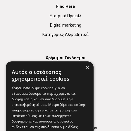
Find Here
Εταιρικό Προφίλ
Digital marketing
Κατηγορίες Αλφαβητικά
Χρήσιμοι Σύνδεσμοι
×
Χάρτης
Αυτός ο ιστότοπος
Χρήσιμα Τηλέφωνα
χρησιμοποιεί cookies
Εφημερεύοντα Φαρμακεία
Χρησιμοποιούμε cookies για να
εξατομικεύσουμε το περιεχόμενο, τις
διαφημίσεις και να αναλύσουμε την
επισκεψιμότητά μας. Μοιραζόμαστε επίσης
Απόρρητο
πληροφορίες σχετικά με τη χρήση του
ιστότοπού μας με τους συνεργάτες
Όροι Χρήσης
διαφήμισης και ανάλυσης, οι οποίοι
ενδέχεται να τις συνδυάσουν με άλλες
Πολιτική προστασίας δεδομένων