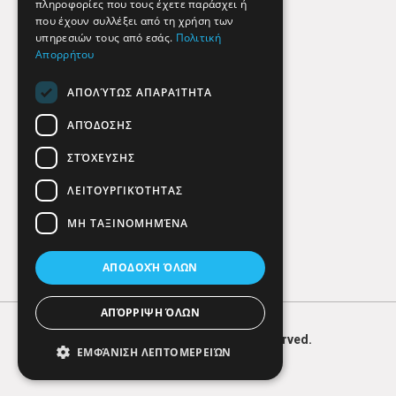
πληροφορίες που τους έχετε παράσχει ή
Findhere
που έχουν συλλέξει από τη χρήση των
υπηρεσιών τους από εσάς.
Πολιτική
Απορρήτου
Social Media
ΑΠΟΛΎΤΩΣ ΑΠΑΡΑΊΤΗΤΑ
ΑΠΌΔΟΣΗΣ
ΣΤΌΧΕΥΣΗΣ
ΛΕΙΤΟΥΡΓΙΚΌΤΗΤΑΣ
ΜΗ ΤΑΞΙΝΟΜΗΜΈΝΑ
ΑΠΟΔΟΧΉ ΌΛΩΝ
ΑΠΌΡΡΙΨΗ ΌΛΩΝ
© 2026
FIND
HERE. All Rights Reserved.
ΕΜΦΆΝΙΣΗ ΛΕΠΤΟΜΕΡΕΙΏΝ