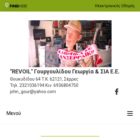
Ηλεκτρονικός Οδηγός
"REVOIL" Γουργουλίδου Γεωργία & ΣΙΑ Ε.Ε.
Θουκυδίδου 64
Τ.Κ. 62121, Σέρρες
Τηλ.
2321036194
Κιν.
6936804750
john_gour@yahoo.com
Μενού