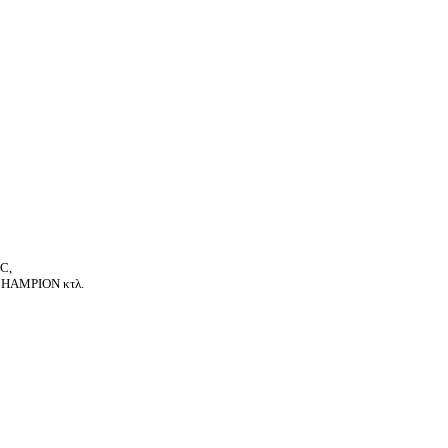
C,
HAMPION κτλ.