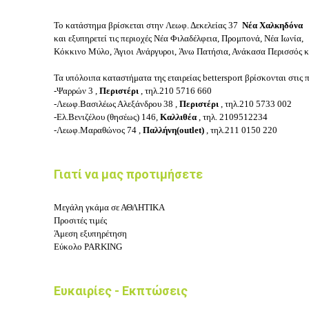
Το κατάστημα βρίσκεται στην Λεωφ. Δεκελείας 37
Νέα Χαλκηδόνα
και εξυπηρετεί τις περιοχές Νέα Φιλαδέλφεια, Προμπονά, Νέα Ιωνία,
Κόκκινο Μύλο, Άγιοι Ανάργυροι, Άνω Πατήσια, Ανάκασα Περισσός κ.
Τα υπόλοιπα καταστήματα της εταιρείας bettersport βρίσκονται στις
-Ψαρρών 3 ,
Περιστέρι
, τηλ.210 5716 660
-Λεωφ.Βασιλέως Αλεξάνδρου 38 ,
Περιστέρι
, τηλ.210 5733 002
-Ελ.Βενιζέλου (θησέως) 146,
Καλλιθέα
, τηλ. 2109512234
-Λεωφ.Μαραθώνος 74 ,
Παλλήνη(outlet)
, τηλ.211 0150 220
Γιατί να μας προτιμήσετε
Μεγάλη γκάμα σε ΑΘΛΗΤΙΚΑ
Προσιτές τιμές
Άμεση εξυπηρέτηση
Εύκολο PARKING
Ευκαιρίες - Εκπτώσεις