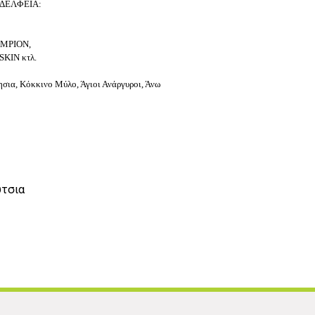
ΑΔΕΛΦΕΙΑ:
MPION,
KIN κτλ.
ησια,
Κόκκινο Μύλο, Άγιοι Ανάργυροι, Άνω
ύτσια