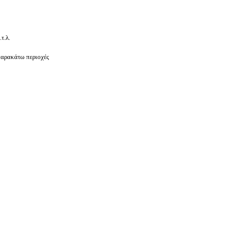
τ.λ.
 παρακάτω περιοχές