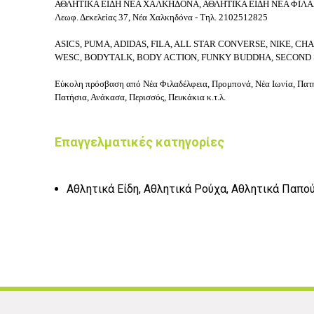
ΑΘΛΗΤΙΚΑ ΕΙΔΗ ΝΕΑ ΧΑΛΚΗΔΟΝΑ, ΑΘΛΗΤΙΚΑ ΕΙΔΗ ΝΕΑ ΦΙΛ
Λεωφ. Δεκελείας 37, Νέα Χαλκηδόνα - Τηλ. 2102512825
ASICS, PUMA, ADIDAS, FILA, ALL STAR CONVERSE, NIKE,
CHA
WESC,
BODYTALK, BODY ACTION, FUNKY BUDDHA, SECOND S
Εύκολη πρόσβαση από Νέα Φιλαδέλφεια, Προμπονά, Νέα Ιωνία, Πατ
Πατήσια, Ανάκασα, Περισσός, Πευκάκια κ.τ.λ.
Επαγγελματικές κατηγορίες
Αθλητικά Είδη, Αθλητικά Ρούχα, Αθλητικά Παπο