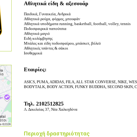
Αθλητικά είδη & αξεσουάρ
Παιδικά, Γυναικεία, Ανδρικά
Αθλητικά ρούχα, φόρμες, μπουφάν
Αθλητικά υποδήματα running, basketball, football, volley, tennis
Ποδοσφαιρικά παπούτσια
Αθλητικά μαγιό
Ειδή κολύμβησης
Μπάλες και είδη ποδοσφαίρου, μπάσκετ, βόλεϋ
Αθλητικές τσάντες & σάκοι
Ισοθερμικά
Εταιρίες:
ASICS, PUMA, ADIDAS, FILA, ALL STAR CONVERSE, NIKE, WES
BODYTALK, BODY ACTION, FUNKY BUDDHA, SECOND SKIN, C
Τηλ. 2102512825
Λ. Δεκελείας 37
, Νέα Χαλκηδόνα
Περιοχή δραστηριότητας