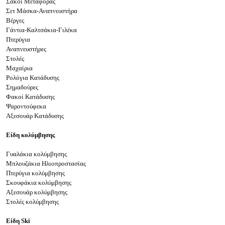
Σάκοι Μεταφοράς
Σετ Μάσκα-Αναπνευστήρα
Βέργες
Γάντια-Καλτσάκια-Γιλέκα
Πτερύγια
Αναπνευστήρες
Στολές
Μαχαίρια
Ρολόγια Κατάδυσης
Σημαδούρες
Φακοί Κατάδυσης
Ψαροντούφεκα
Αξεσουάρ Κατάδυσης
Είδη κολύμβηση
ς
Γυαλάκια κολύμβησης
Μπλουζάκια Ηλιοπροστασίας
Πτερύγια κολύμβησης
Σκουφάκια κολύμβησης
Αξεσουάρ κολύμβησης
Στολές κολύμβησης
Είδη
Ski