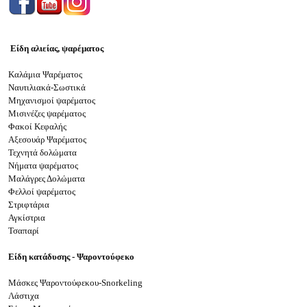
Είδη αλιείας, ψαρέματος
Καλάμια Ψαρέματος
Ναυτιλιακά-Σωστικά
Μηχανισμοί ψαρέματος
Μισινέζες ψαρέματος
Φακοί Κεφαλής
Αξεσουάρ Ψαρέματος
Τεχνητά δολώματα
Νήματα ψαρέματος
Μαλάγρες Δολώματα
Φελλοί ψαρέματος
Στριφτάρια
Αγκίστρια
Τσαπαρί
Είδη κ
ατάδυση
ς
- Ψαροντούφεκο
Μάσκες Ψαροντούφεκου-Snorkeling
Λάστιχα