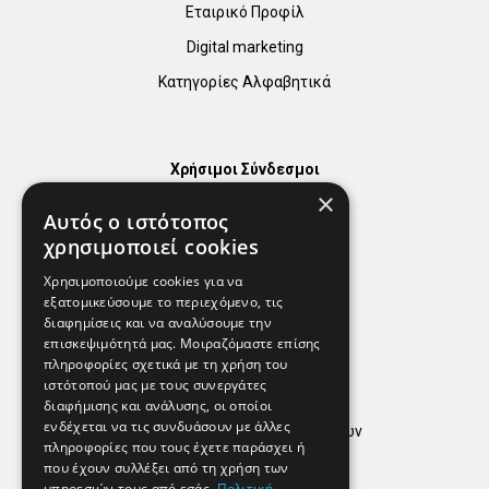
Εταιρικό Προφίλ
Digital marketing
Κατηγορίες Αλφαβητικά
Χρήσιμοι Σύνδεσμοι
×
Χάρτης
Αυτός ο ιστότοπος
Χρήσιμα Τηλέφωνα
χρησιμοποιεί cookies
Εφημερεύοντα Φαρμακεία
Χρησιμοποιούμε cookies για να
εξατομικεύσουμε το περιεχόμενο, τις
διαφημίσεις και να αναλύσουμε την
επισκεψιμότητά μας. Μοιραζόμαστε επίσης
Απόρρητο
πληροφορίες σχετικά με τη χρήση του
ιστότοπού μας με τους συνεργάτες
Όροι Χρήσης
διαφήμισης και ανάλυσης, οι οποίοι
ενδέχεται να τις συνδυάσουν με άλλες
Πολιτική προστασίας δεδομένων
πληροφορίες που τους έχετε παράσχει ή
Findhere
που έχουν συλλέξει από τη χρήση των
υπηρεσιών τους από εσάς.
Πολιτική