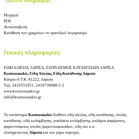
Τρόποι πληρωμής
Μετρητά
POS
Αντικαταβολή
Κατάθεση των χρημάτων σε τραπεζικό λογαριασμό
Γενικές πληροφορίες
ΕΙΔΗ ΑΛΙΕΙΑΣ ΛΑΡΙΣΑ, ΕΞΟΠΛΙΣΜΟΣ ΚΑΤΑΔΥΣΕΩΝ ΛΑΡΙΣΑ:
Koutsounakis, Είδη Αλιείας, Είδη Κατάδυσης Λάρισα
Κύπρου 6
Τ.Κ. 41222, Λάρισα
Τηλ.
2410551951, 2410730080-1-2
www.koutsounakis.gr
info@koutsounakis.gr
Το κατάστημα
Koutsounakis
διαθέτει είδη αλιείας, είδη κατάδυσης, στολές
κατάδυσης. είδη κολύμβησης, γυαλάκια κολύμβησης, καλάμια ψαρέματος,
ψαροντούφεκα, στολές ψαροντουφεκάδων, είδη σκι κ.α.
εξυπηρετώντας
Λάρισα
και και γύρω περιοχές.