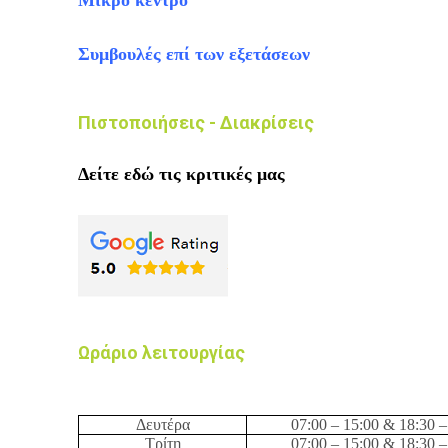
Μικρό κέντρο
Συμβουλές επί των εξετάσεων
Πιστοποιήσεις - Διακρίσεις
Δείτε εδώ τις κριτικές μας
Ωράριο λειτουργίας
Δευτέρα
0
7
:
0
0
– 15:0
0
&
1
8
:
3
0
–
Τρίτη
0
7
:
0
0
– 15:0
0
&
1
8
:
3
0
–