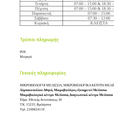
Τετάρτη
0
7
:
0
0
– 15:0
0
&
1
8
:
3
0
–
Πέμπτη
0
7
:
0
0 – 15:00 & 1
8
:
3
0 –
Παρασκευή
0
7
:
0
0 – 15:00
Σάββατο
0
7
:
3
0
– 1
2
:0
0
Κυριακή
ΚΛΕΙΣΤΑ
Τρόποι πληρωμής
POS
Μετρητά
Γενικές πληροφορίες
ΜΙΚΡΟΒΙΟΛΟΓΟΙ ΜΕΛΙΣΣΙΑ, ΜΙΚΡΟΒΙΟΛΟΓΙΚΑ ΚΕΝΤΡΑ ΜΕΛΙΣ
Αλμπανοπούλου Αθηνά, Μικροβιολόγος εξυπηρετεί Μελίσσια
Μικροβιολογικό κέντρο Μελίσσια, Διαγνωστικό κέντρο Μελίσσια
Έδρα: Εθνικής Αντιστάσεως 30
Τ.Κ. 15235, Βριλήσσια
Τηλ. 2106824110