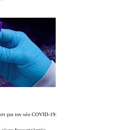
τεστ για τον νέο COVID-19: