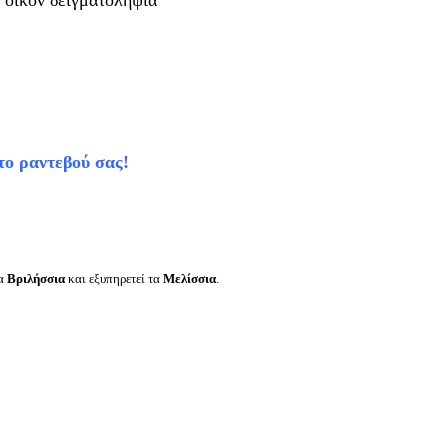
 οίκον δειγματοληψία
το ραντεβού σας!
τα
Βριλήσσια
και εξυπηρετεί τα
Μελίσσια
.