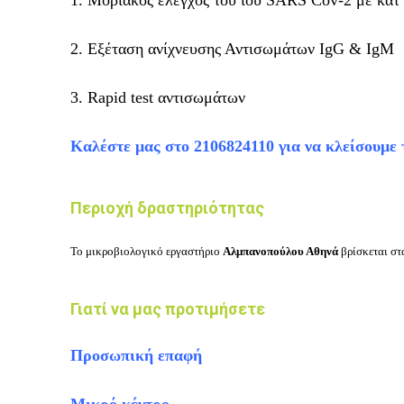
1. Μοριακός έλεγχος του ιού SARS Cov-2 με κατ’
2. Εξέταση ανίχνευσης Αντισωμάτων IgG & IgM
3. Rapid test αντισωμάτων
Καλέστε μας στο 2106824110 για να κλείσουμε 
Περιοχή δραστηριότητας
Το μικροβιολογικό εργαστήριο
Αλμπανοπούλου Αθηνά
βρίσκεται σ
Γιατί να μας προτιμήσετε
Προσωπική επαφή