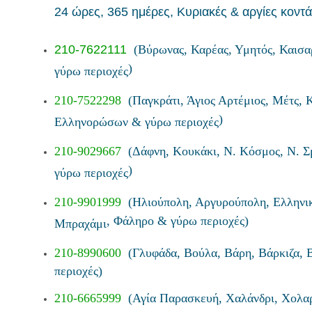
24
ώρες,
365
ημέρες,
Κυριακές & αργίες
κοντά
210-7622111
(Βύρωνας, Καρέας, Υμητός, Καισα
)
γύρω περιοχές
210-7522298
(Παγκράτι, Άγιος Αρτέμιος, Μέτς,
)
Ελληνορώσων & γύρω περιοχές
210-9029667
(Δάφνη, Κουκάκι, Ν. Κόσμος, Ν. 
)
γύρω περιοχές
210-9901999
(Ηλιούπολη, Αργυρούπολη, Ελληνικ
, Φάληρο & γύρω περιοχές)
Μπραχάμι
210-8990600
(Γλυφάδα, Βούλα, Βάρη, Βάρκιζα, 
περιοχές)
210-6665999
(Αγία Παρασκευή, Χαλάνδρι, Χολαρ