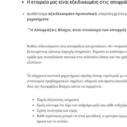
Η εταιρεία μας είναι εξειδικευμένη στις αποφρ
Διαθέτουμε
εξειδικευμένο προσωπικό
, υπερσύγχρονα 
μηχανήματα
'' Η Αποφράξεις Βλάχος είναι συνώνυμο των αποφράξε
Καθώς ειδικευόμαστε στις αποφράξεις αποχετεύσεων, δεν σταματάμ
βελτιωμένους τρόπους παροχής υπηρεσιών. Είμαστε οι καλύτεροι 
ομάδα μας εκπαιδεύεται τακτικά στις τελευταίες λύσεις και την 
εξελίξεων.
Τα σύγχρονα πιεστικά μηχανήματα υψηλής πίεσης νερού μαζί με τι
εντοπισμού προβληματικών σημείων, οδηγούν στα άριστα αποτελέ
Από την Αποφράξεις Βλάχος πάντα να περιμένετε:
Ταχείς αξιόπιστες υπηρεσίες
Εμείς κάνουμε ότι λέμε και συζητάμε μαζί σας κάθε ενδεχόμ
Σχέση ποιότητας και τιμής
Κάθε περίπτωση μπορεί να είναι μοναδική, η εμπειρία όμω
άμεσα και το επιλύει.