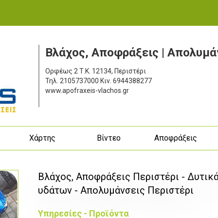
Βλάχος, Αποφράξεις | Απολυμά
Ορφέως 2
Τ.Κ. 12134, Περιστέρι
Τηλ.
2105737000
Κιν.
6944388277
www.apofraxeis-vlachos.gr
ς
Χάρτης
Βίντεο
Αποφράξεις
Βλάχος, Αποφράξεις Περιστέρι - Δυτικ
υδάτων - Απολυμάνσεις Περιστέρι
Υπηρεσίες - Προϊόντα