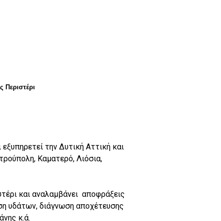
ς Περιστέρι
 εξυπηρετεί την Δυτική Αττική και
ετρούπολη, Καματερό, Λιόσια,
στέρι και αναλαμβάνει
αποφράξεις
ση υδάτων, διάγνωση αποχέτευσης
νης κ.ά.