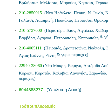
Βριλήσσια, Μελίσσια, Μαρούσι, Κηφισιά, Γέρακ
210-2850015
(Νέο Ηράκλειο, Πεύκη, Ν. Ιωνία, Ν
Γαλάτσι, Λαμπρινή, Πευκάκια, Περισσός, Θρακο
210-5737000
(Περιστέρι, Ίλιον, Αιγάλεω, Χαϊδάρ
& γύ
Βαρβάρα, Αχαρναί, Πετρούπολη, Κηπούπολη
210-4005111
(Πειραιάς, Δραπετσώνα, Νεάπολη, Κ
& γύρω περιοχές)
Άγιος Ιωάννης Ρέντη
22940-28060
(Νέα Μάκρη, Ραφήνα, Αρτέμιδα Λο
Κορωπί, Κερατέα, Καλύβια, Λαγονήσι, Σαρωνίδα
περιοχές)
6944388277
(Υπόλοιπη Αττική)
Τρόποι πληρωμής