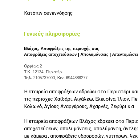
Κατόπιν συνεννόησης
Γενικές πληροφορίες
Βλάχος, Αποφράξεις της περιοχής σας
Αποφράξεις αποχετεύσεων | Απολυμάνσεις | Απεντομώσει
Ορφέως 2
Τ.Κ.
12134, Περιστέρι
Τηλ.
2105737000,
Κιν.
6944388277
Η εταιρεία αποφράξεων εδρεύει στο Περιστέρι και
τις περιοχές Χαϊδάρι, Αιγάλεω, Ελευσίνα, Ίλιον, Π
Κολωνό, Αγίους Αναργύρους, Αχαρνές, Ζεφύρι κ.α
Η εταιρεία αποφράξεων Βλάχος εδρεύει στο Περι
αποχετεύσεων, απολυμάνσεις, απολύμανση, άντλη
με κάμερα , αποφράξεις υδρορροών, νιπτήρων, λεκά