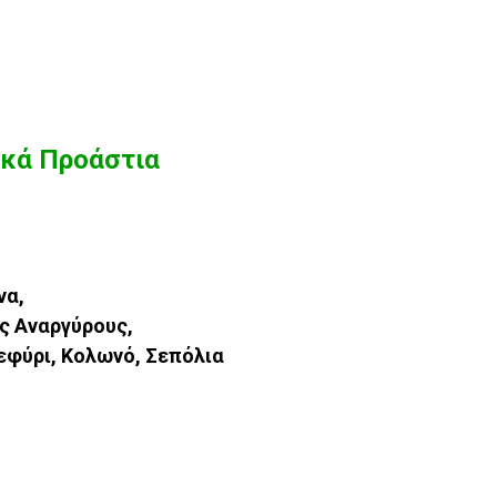
ικά Προάστια
να,
ς Αναργύρους,
εφύρι,
Κολωνό, Σεπόλια