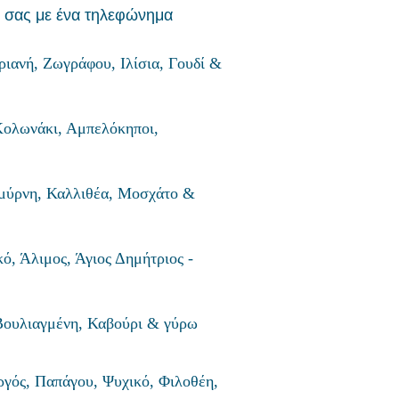
 σας με ένα τηλεφώνημα
ριανή, Ζωγράφου, Ιλίσια, Γουδί &
 Κολωνάκι, Αμπελόκηποι,
Σμύρνη, Καλλιθέα, Μοσχάτο &
ό, Άλιμος, Άγιος Δημήτριος -
Βουλιαγμένη, Καβούρι
& γύρω
γός, Παπάγου, Ψυχικό, Φιλοθέη,