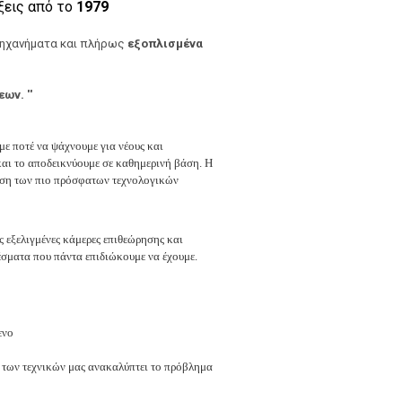
άξεις από το
1979
μηχανήματα και πλήρως
εξοπλισμένα
ων. ''
ε ποτέ να ψάχνουμε για νέους και
και το αποδεικνύουμε σε καθημερινή βάση. Η
χρήση των πιο πρόσφατων τεχνολογικών
ς εξελιγμένες κάμερες επιθεώρησης και
σματα που πάντα επιδιώκουμε να έχουμε.
ενο
ς των τεχνικών μας ανακαλύπτει το πρόβλημα