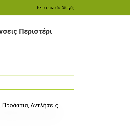
Ηλεκτρονικός Οδηγός
νσεις Περιστέρι
ά Προάστια, Αντλήσεις