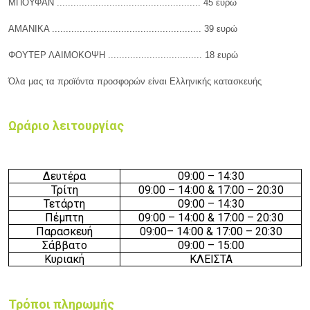
ΜΠΟΥΦΑΝ .................................................... 45
ευρώ
ΑΜΑΝΙΚΑ ...................................................... 39
ευρώ
ΦΟΥΤΕΡ ΛΑΙΜΟΚΟΨΗ .................................. 18
ευρώ
Όλα μας τα προϊόντα προσφορών είναι Ελληνικής κατασκευής
Ωράριο λειτουργίας
Δευτέρα
09
:0
0 –
14
:3
0
Τρίτη
09
:0
0 –
14
:
0
0
& 17:00 – 20:30
Τετάρτη
09
:0
0 –
14
:3
0
Πέμπτη
09
:0
0 –
14
:
0
0
& 17:00 – 20:30
Παρασκευή
09
:00
–
14
:
0
0
& 17:00 – 20:30
Σάββατο
09
:0
0 –
15
:
0
0
Κυριακή
ΚΛΕΙΣΤΑ
Τρόποι πληρωμής