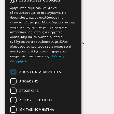
Εφημερεύοντα Φαρμακεία
Χρησιμοποιούμε cookies για να
εξατομικεύσουμε το περιεχόμενο, τις
διαφημίσεις και να αναλύσουμε την
επισκεψιμότητά μας. Μοιραζόμαστε επίσης
Απόρρητο
πληροφορίες σχετικά με τη χρήση του
ιστότοπού μας με τους συνεργάτες
Όροι Χρήσης
διαφήμισης και ανάλυσης, οι οποίοι
ενδέχεται να τις συνδυάσουν με άλλες
Πολιτική προστασίας δεδομένων
πληροφορίες που τους έχετε παράσχει ή
Findhere
που έχουν συλλέξει από τη χρήση των
υπηρεσιών τους από εσάς.
Πολιτική
Απορρήτου
Social Media
ΑΠΟΛΎΤΩΣ ΑΠΑΡΑΊΤΗΤΑ
ΑΠΌΔΟΣΗΣ
ΣΤΌΧΕΥΣΗΣ
ΛΕΙΤΟΥΡΓΙΚΌΤΗΤΑΣ
ΜΗ ΤΑΞΙΝΟΜΗΜΈΝΑ