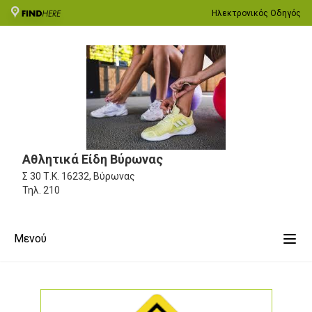
Ηλεκτρονικός Οδηγός
Αθλητικά Είδη Βύρωνας
Σ 30
Τ.Κ. 16232, Βύρωνας
Τηλ.
210
Μενού