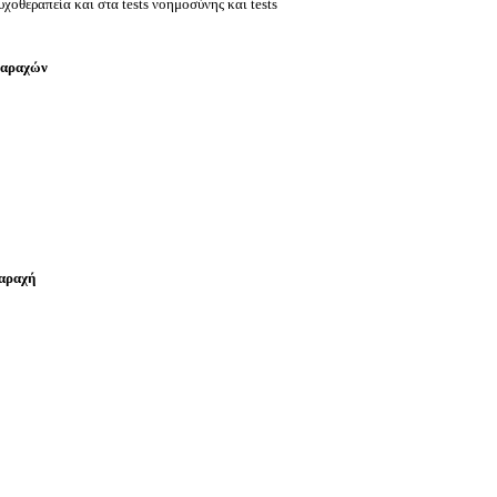
οθεραπεία και στα tests νοημοσύνης και tests
ταραχών
αραχή