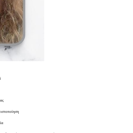
ς
ας
πιστοποίηση
ία