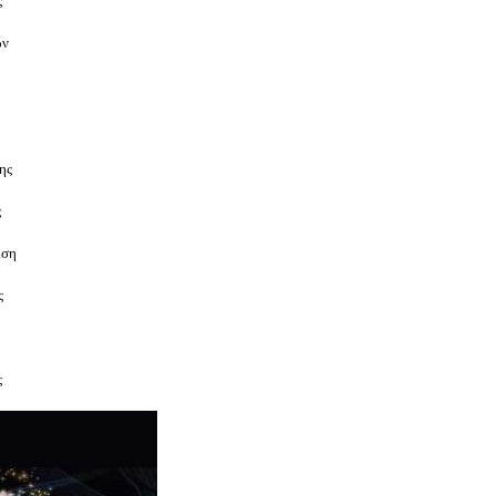
ς
ών
ης
ς
ιση
ς
ς