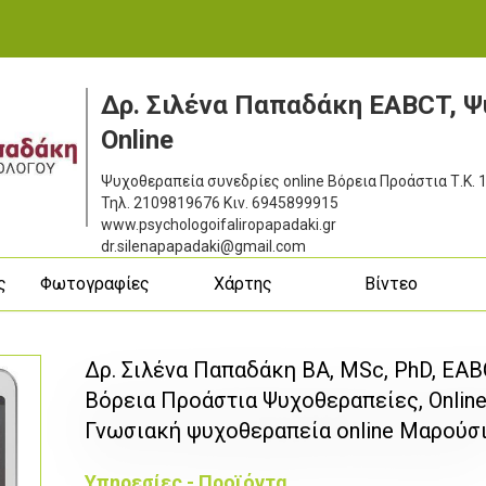
Δρ. Σιλένα Παπαδάκη EABCT, 
Online
Ψυχοθεραπεία συνεδρίες online Βόρεια Προάστια
Τ.Κ.
Τηλ.
2109819676
Κιν.
6945899915
www.psychologoifaliropapadaki.gr
dr.silenapapadaki@gmail.com
ς
Φωτογραφίες
Χάρτης
Βίντεο
Δρ. Σιλένα Παπαδάκη BA, MSc, PhD, EA
Βόρεια Προάστια Ψυχοθεραπείες, Online
Γνωσιακή ψυχοθεραπεία online Μαρούσ
Υπηρεσίες - Προϊόντα