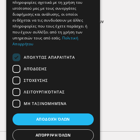
Απόρρητο
πληροφορίες σχετικά με τη χρήση του
ιστότοπού μας με τους συνεργάτες
Όροι Χρήσης
διαφήμισης και ανάλυσης, οι οποίοι
ενδέχεται να τις συνδυάσουν με άλλες
Πολιτική προστασίας δεδομένων
πληροφορίες που τους έχετε παράσχει ή
Findhere
που έχουν συλλέξει από τη χρήση των
υπηρεσιών τους από εσάς.
Πολιτική
Απορρήτου
Social Media
ΑΠΟΛΎΤΩΣ ΑΠΑΡΑΊΤΗΤΑ
ΑΠΌΔΟΣΗΣ
ΣΤΌΧΕΥΣΗΣ
ΛΕΙΤΟΥΡΓΙΚΌΤΗΤΑΣ
ΜΗ ΤΑΞΙΝΟΜΗΜΈΝΑ
ΑΠΟΔΟΧΉ ΌΛΩΝ
ΑΠΌΡΡΙΨΗ ΌΛΩΝ