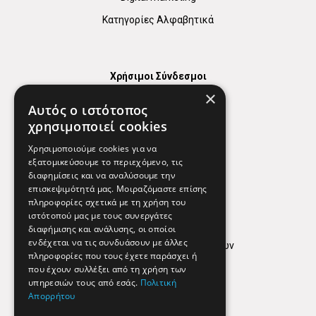
Κατηγορίες Αλφαβητικά
Χρήσιμοι Σύνδεσμοι
×
Χάρτης
Αυτός ο ιστότοπος
Χρήσιμα Τηλέφωνα
χρησιμοποιεί cookies
Εφημερεύοντα Φαρμακεία
Χρησιμοποιούμε cookies για να
εξατομικεύσουμε το περιεχόμενο, τις
διαφημίσεις και να αναλύσουμε την
επισκεψιμότητά μας. Μοιραζόμαστε επίσης
Απόρρητο
πληροφορίες σχετικά με τη χρήση του
ιστότοπού μας με τους συνεργάτες
Όροι Χρήσης
διαφήμισης και ανάλυσης, οι οποίοι
ενδέχεται να τις συνδυάσουν με άλλες
Πολιτική προστασίας δεδομένων
πληροφορίες που τους έχετε παράσχει ή
Findhere
που έχουν συλλέξει από τη χρήση των
υπηρεσιών τους από εσάς.
Πολιτική
Απορρήτου