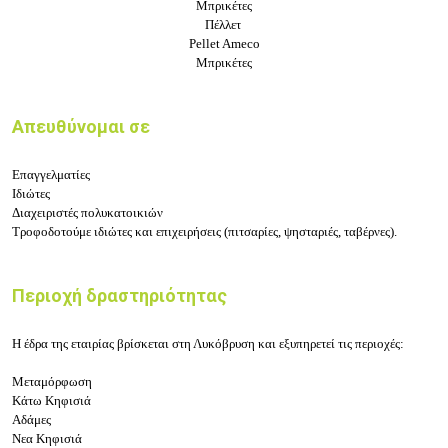
Μπρικέτες
Πέλλετ
Pellet Ameco
Μπρικέτες
Απευθύνομαι σε
Επαγγελματίες
Ιδιώτες
Διαχειριστές πολυκατοικιών
Τροφοδοτούμε ιδιώτες και επιχειρήσεις (πιτσαρίες, ψησταριές, ταβέρνες).
Περιοχή δραστηριότητας
Η έδρα της εταιρίας βρίσκεται στη Λυκόβρυση και εξυπηρετεί τις περιοχές:
Μεταμόρφωση
Κάτω Κηφισιά
Αδάμες
Νεα Κηφισιά