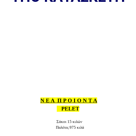
Ν Ε Α Π Ρ Ο Ι Ο Ν Τ Α
PELET
Σάκοι 15 κιλών
Παλέτες 975 κιλά