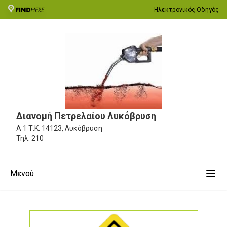
Ηλεκτρονικός Οδηγός
Διανομή Πετρελαίου Λυκόβρυση
Α 1
Τ.Κ. 14123, Λυκόβρυση
Τηλ.
210
Μενού